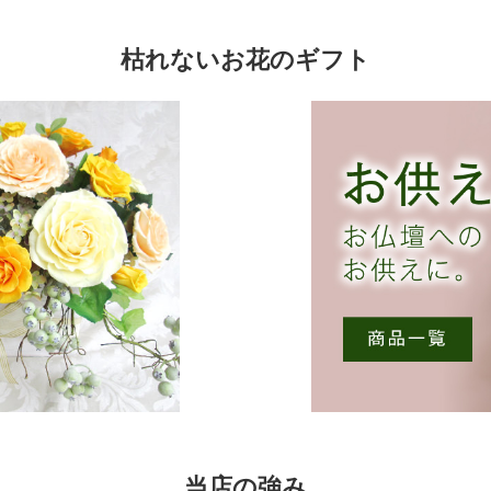
択
シ
で
ョ
き
枯れないお花のギフト
ン
ま
が
す
あ
り
ま
す。
オ
プ
シ
ョ
ン
は
商
品
ペ
ー
ジ
か
ら
当店の強み