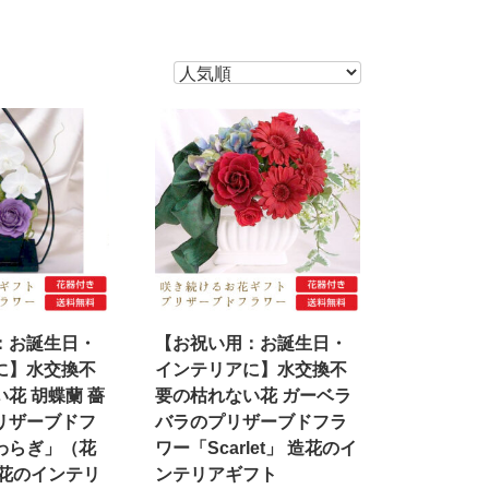
：お誕生日・
【お祝い用：お誕生日・
に】水交換不
インテリアに】水交換不
花 胡蝶蘭 薔
要の枯れない花 ガーベラ
リザーブドフ
バラのプリザーブドフラ
わらぎ」（花
ワー「Scarlet」 造花のイ
造花のインテリ
ンテリアギフト