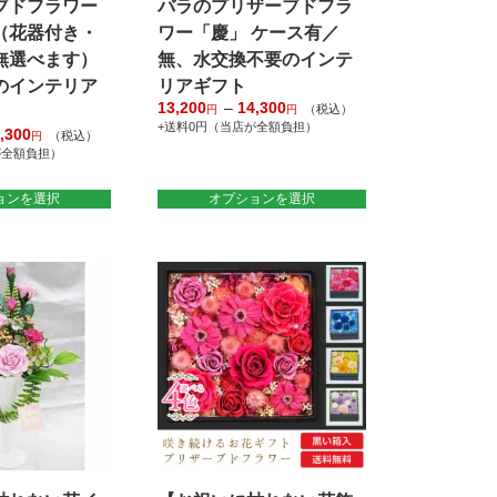
ブドフラワー
バラのプリザーブドフラ
（花器付き・
ワー「慶」 ケース有／
無選べます）
無、水交換不要のインテ
のインテリア
リアギフト
13,200
–
14,300
価
（税込）
円
円
+送料0円（当店が全額負担）
格
,300
価
（税込）
円
帯:
こ
が全額負担）
格
13,200
の
帯:
円
13,200
商
ョンを選択
オプションを選択
–
円
14,300
品
–
円
に
14,300
円
は
複
数
の
バ
リ
エ
ー
シ
ョ