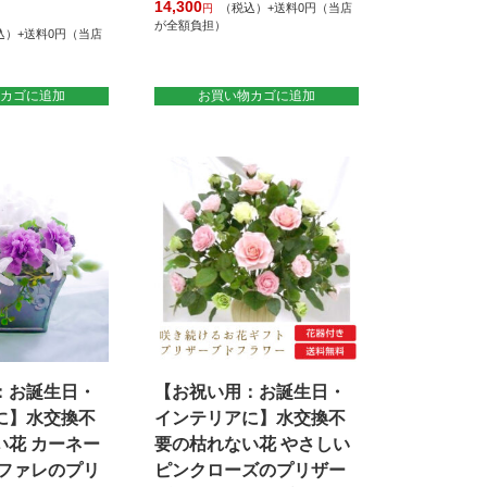
14,300
（税込）+送料0円（当店
円
が全額負担）
込）+送料0円（当店
カゴに追加
お買い物カゴに追加
：お誕生日・
【お祝い用：お誕生日・
に】水交換不
インテリアに】水交換不
い花 カーネー
要の枯れない花 やさしい
ンファレのプリ
ピンクローズのプリザー