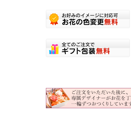
選
択
で
き
ま
す