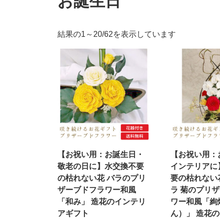
お誕生日
人
結果の1～20/62を表示しています
気
順
【お祝い用：お誕生日・
【お祝い用：
敬老の日に】水交換不要
インテリアに
の枯れない花 バラのプリ
要の枯れない花
ザーブドフラワー和風
ラ 菊のプリ
「和み」 造花のインテリ
ワー和風「絢
アギフト
ん）」 造花