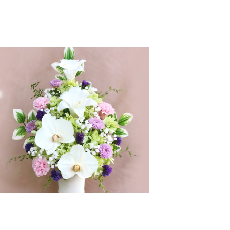
ョ
き
ン
ま
が
す
あ
り
ま
す。
オ
プ
シ
ョ
ン
は
商
品
ペ
ー
ジ
か
ら
選
択