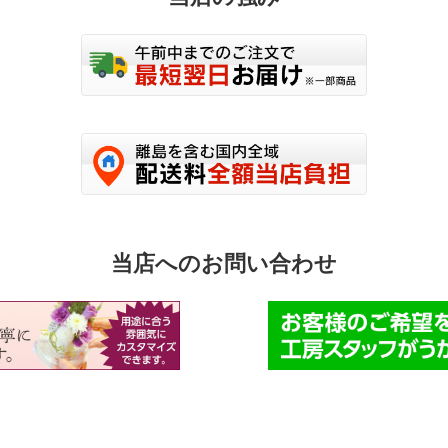
選
択
で
き
ま
す
当店へのお問い合わせ