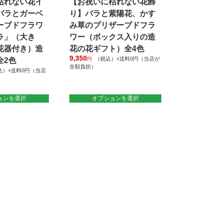
枯れない花イ
【お祝いに枯れない花飾
ン
が
バラとガーベ
り】バラと紫陽花、かす
あ
ーブドフラワ
み草のプリザーブドフラ
り
ラ」（大き
ワー（ボックス入りの造
ま
花器付き）造
花の花ギフト）全4色
す。
9,350
（税込）+送料0円（当店が
全2色
円
オ
全額負担）
込）+送料0円（当店
プ
こ
シ
の
ョ
商
ョンを選択
オプションを選択
ン
品
は
に
商
は
品
複
ペ
数
ー
の
ジ
バ
か
リ
ら
エ
選
ー
択
シ
で