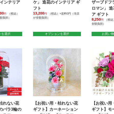
のインテリア
ケ」 造花のインテリア ギ
ザーブドフ
フト
ロマン」 
200
価
13,200
（税込）
（税込）+送料0円（当店
円
円
ア ギフト
全額負担）
格
が全額負担）
8,250
（税込
円
帯:
こ
全額負担）
11,000
の
円
商
ンを選択
オプションを選択
お買い物
–
12,200
品
円
に
は
複
数
の
バ
リ
エ
ー
シ
ョ
枯れない花
【お祝い用・枯れない花
【お祝い用
ン
が
のバラ3輪の
ギフト】カーネーション
ギフト】モ