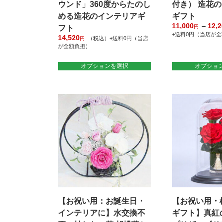
ウンド」360度からたのし
付き） 造花
める造花のインテリアギ
ギフト
11,000
–
12,
フト
円
+送料0円（当店が
14,520
（税込）+送料0円（当店
円
こ
が全額負担）
の
こ
商
オプションを選択
オプショ
の
品
商
に
品
は
に
複
は
数
複
の
数
バ
の
リ
バ
エ
リ
ー
エ
シ
ー
ョ
シ
【お祝い用：お誕生日・
【お祝い用・
ン
ョ
が
インテリアに】水交換不
ギフト】真紅
ン