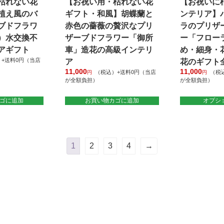
枯れない花
【お祝い用・枯れない花
【お祝いに
ョ
す
植え風のバ
ギフト・和風】胡蝶蘭と
ンテリア】
ン
が
ブドフラワ
赤色の薔薇の贅沢なプリ
ラのプリザ
あ
）水交換不
ザーブドフラワー「御所
ー「フロー
り
アギフト
車」造花の高級インテリ
め・細身・
ま
+送料0円（当店
ア
花のギフト
す。
11,000
11,000
（税込）+送料0円（当店
（税
円
円
オ
が全額負担）
が全額負担）
プ
こ
シ
ゴに追加
お買い物カゴに追加
オプシ
の
ョ
商
ン
品
は
に
商
は
1
2
3
4
→
品
複
ペ
数
ー
の
ジ
バ
か
リ
ら
エ
選
ー