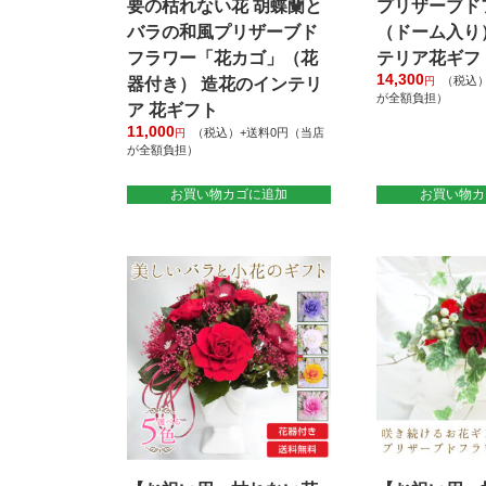
あ
が
要の枯れない花 胡蝶蘭と
プリザーブド
り
あ
バラの和風プリザーブド
（ドーム入り
ま
り
フラワー「花カゴ」（花
テリア花ギフ
す。
ま
14,300
（税込）
器付き） 造花のインテリ
円
オ
す。
が全額負担）
ア 花ギフト
プ
オ
11,000
（税込）+送料0円（当店
円
シ
プ
が全額負担）
ョ
シ
ン
ョ
お買い物カゴに追加
お買い物カ
は
ン
商
は
品
商
ペ
品
ー
ペ
ジ
ー
か
ジ
ら
か
選
ら
択
選
で
択
き
で
ま
き