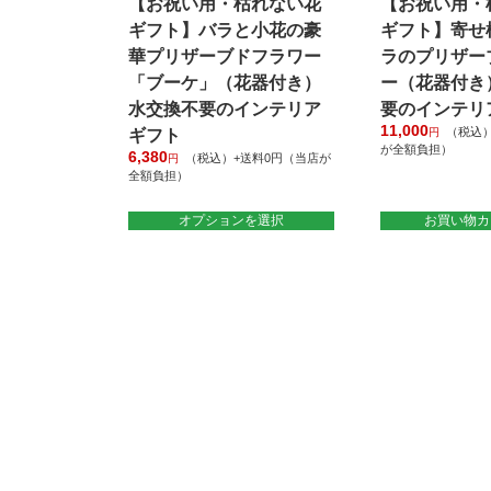
【お祝い用・枯れない花
【お祝い用・
す
ま
ギフト】バラと小花の豪
ギフト】寄せ
す
華プリザーブドフラワー
ラのプリザー
「ブーケ」（花器付き）
ー（花器付き
水交換不要のインテリア
要のインテリ
11,000
（税込）
ギフト
円
が全額負担）
6,380
（税込）+送料0円（当店が
円
全額負担）
こ
オプションを選択
お買い物カ
の
商
品
に
は
複
数
の
バ
リ
エ
ー