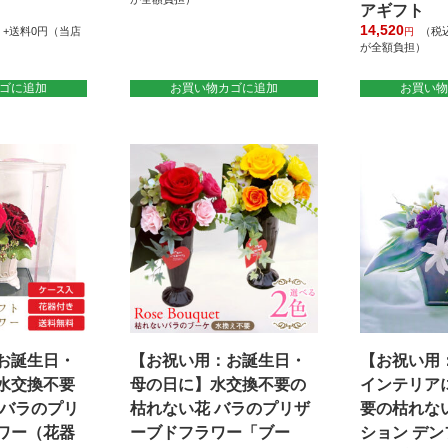
アギフト
14,520
+送料0円（当店
（税
円
が全額負担）
ゴに追加
お買い物カゴに追加
お買い物
お誕生日・
【お祝い用：お誕生日・
【お祝い用
水交換不要
母の日に】水交換不要の
インテリア
 バラのプリ
枯れない花 バラのプリザ
要の枯れな
ワー（花器
ーブドフラワー「ブー
ション デ