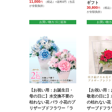
11,000
（税込）+送料0円（当店
円
ギフト
が全額負担）
30,800
（税込）
円
が全額負担）
お買い物カゴに追加
お買い物カ
【お祝い用：お誕生日・
【お祝い用：
母の日に】水交換不要の
敬老の日に】
枯れない花 バラ 小花のプ
の枯れない花
リザーブドフラワー「ラ
ザーブドフラ