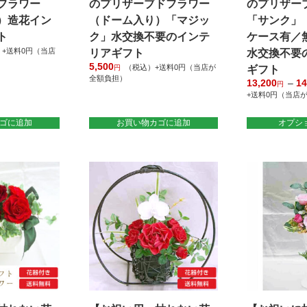
あ
フラワー
のプリザーブドフラワー
のプリザー
り
）造花イン
（ドーム入り）「マジッ
「サンク」
ま
ト
ク」水交換不要のインテ
ケース有／
す。
+送料0円（当店
リアギフト
水交換不要
オ
5,500
（税込）+送料0円（当店が
円
ギフト
プ
全額負担）
13,200
–
14
円
シ
+送料0円（当店
ョ
こ
ン
ゴに追加
お買い物カゴに追加
オプシ
の
は
商
商
品
品
に
ペ
は
ー
複
ジ
数
か
の
ら
バ
選
リ
択
エ
で
ー
き
シ
ま