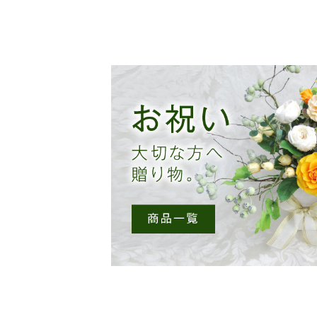
シ
ョ
ン
が
あ
り
ま
す。
オ
プ
シ
ョ
ン
は
商
品
ペ
ー
ジ
か
ら