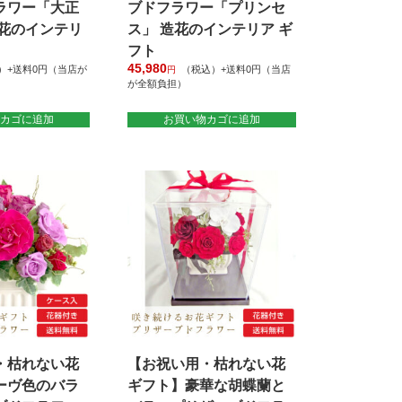
ラワー「大正
ブドフラワー「プリンセ
造花のインテリ
ス」 造花のインテリア ギ
フト
45,980
）+送料0円（当店が
（税込）+送料0円（当店
円
が全額負担）
カゴに追加
お買い物カゴに追加
・枯れない花
【お祝い用・枯れない花
ーヴ色のバラ
ギフト】豪華な胡蝶蘭と