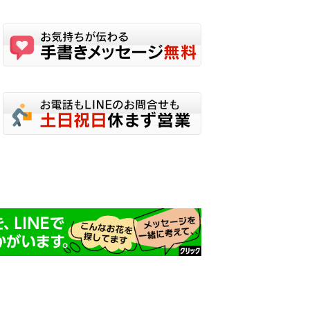
で
き
ま
す