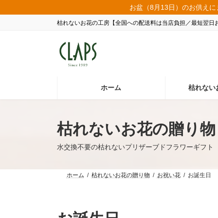
コ
ナ
お盆（8月13日）のお供えに
ン
ビ
枯れないお花の工房【全国への配送料は当店負担／最短翌日
テ
ゲ
ン
ー
ツ
シ
へ
ョ
ス
ン
キ
に
ッ
移
ホーム
枯れない
プ
動
枯れないお花の贈り物
水交換不要の枯れないプリザーブドフラワーギフト
ホーム
枯れないお花の贈り物
お祝い花
お誕生日