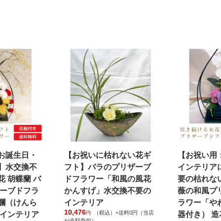
お誕生日・
【お祝いに枯れない花ギ
【お祝い用
】水交換不
フト】バラのプリザーブ
インテリア
 胡蝶蘭 バ
ドフラワー「和風の風花
要の枯れない
ザーブドフラ
かんすげ」水交換不要の
薇の和風プ
爛（けんら
インテリア
ラワー「や
10,476
（税込）+送料0円（当店
のインテリア
円
器付き） 
が全額負担）