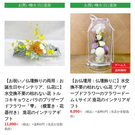
お買い物カゴに追加
お買い物カゴに追加
【お祝い／仏壇飾りの両用：お
【お仏壇用：仏壇飾りに】水交
誕生日やインテリア、仏花に】
換不要の枯れない仏花 プリザ
水交換不要の枯れない花 トル
ーブドフラワーのフラワードー
コキキョウとバラのプリザーブ
ム Lサイズ 造花のインテリアギ
ドフラワー「雫」（横置き・花
フト
6,050
器付き） 造花のインテリアギ
（税込）+送料0円（当店が全額負
円
担）
フト
こ
11,000
（税込）+送料0円（当店が全額
円
の
負担）
商