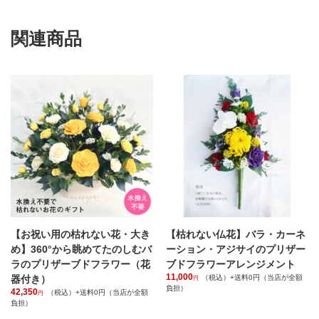
ブ
ド
フ
関連商品
ラ
ワ
ー
「プ
リ
ン
セ
ス」
造
花
の
イ
ン
テ
リ
【お祝い用の枯れない花・大き
【枯れない仏花】バラ・カーネ
ア
ギ
め】360°から眺めてたのしむバ
ーション・アジサイのプリザー
フ
ラのプリザーブドフラワー（花
ブドフラワーアレンジメント
ト
11,000
器付き）
（税込）+送料0円（当店が全額
円
個
負担）
42,350
（税込）+送料0円（当店が全額
円
負担）