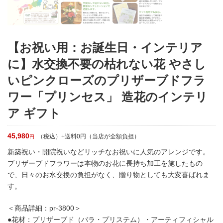
【お祝い用：お誕生日・インテリア
に】水交換不要の枯れない花 やさし
いピンクローズのプリザーブドフラ
ワー「プリンセス」 造花のインテリ
ア ギフト
45,980
（税込）+送料0円（当店が全額負担）
円
新築祝い・開院祝いなどリッチなお祝いに人気のアレンジです。
プリザーブドフラワーは本物のお花に長持ち加工を施したもの
で、日々のお水交換の負担がなく、贈り物としても大変喜ばれま
す。
＜商品詳細：pr-3800＞
●花材：プリザーブド（バラ・プリステム）・アーティフィシャル