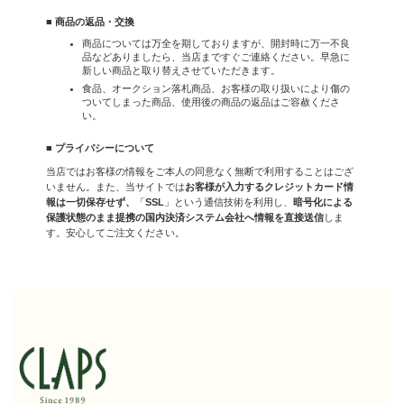
■ 商品の返品・交換
商品については万全を期しておりますが、開封時に万一不良
品などありましたら、当店まですぐご連絡ください。早急に
新しい商品と取り替えさせていただきます。
食品、オークション落札商品、お客様の取り扱いにより傷の
ついてしまった商品、使用後の商品の返品はご容赦くださ
い。
■ プライバシーについて
当店ではお客様の情報をご本人の同意なく無断で利用することはござ
いません。また、当サイトでは
お客様が入力するクレジットカード情
報は一切保存せず、
「
SSL
」という通信技術を利用し、
暗号化による
保護状態のまま提携の国内決済システム会社へ情報を直接送信
しま
す。安心してご注文ください。