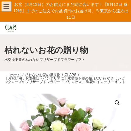
コ
ナ
お盆（8月13日）のお供えにまだ間に合います！【8月12日 昼
ン
ビ
12時】までのご注文でお盆初日のお届け可。※東京から遠方は
テ
ゲ
11日
ン
ー
ツ
シ
へ
ョ
ス
ン
キ
に
ッ
移
枯れないお花の贈り物
プ
動
水交換不要の枯れないプリザーブドフラワーギフト
ホーム
枯れないお花の贈り物
CLAPS
【お祝い用：お誕生日・インテリアに】水交換不要の枯れない花 やさしいピ
ンクローズのプリザーブドフラワー「プリンセス」 造花のインテリア ギフト