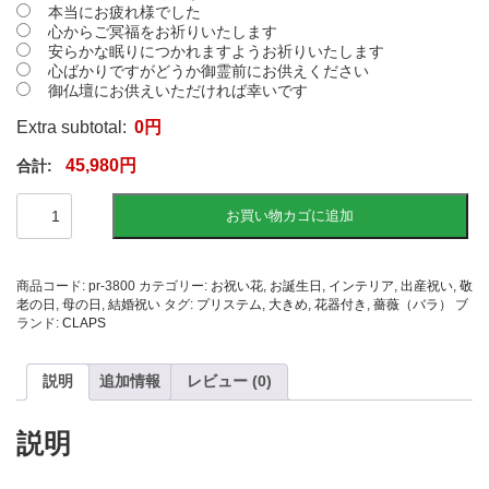
本当にお疲れ様でした
心からご冥福をお祈りいたします
安らかな眠りにつかれますようお祈りいたします
心ばかりですがどうか御霊前にお供えください
御仏壇にお供えいただければ幸いです
Extra subtotal:
0
円
45,980
円
【お
お買い物カゴに追加
祝
い
用：
お
商品コード:
pr-3800
カテゴリー:
お祝い花
,
お誕生日
,
インテリア
,
出産祝い
,
敬
誕
老の日
,
母の日
,
結婚祝い
タグ:
プリステム
,
大きめ
,
花器付き
,
薔薇（バラ）
ブ
生
ランド:
CLAPS
日・
イ
ン
説明
追加情報
レビュー (0)
テ
リ
ア
説明
に】
水