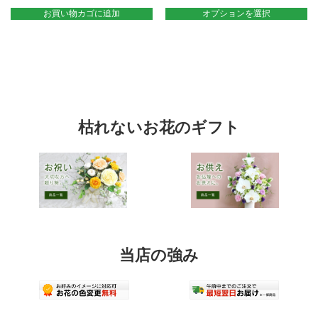
品
お買い物カゴに追加
オプションを選択
に
は
複
数
の
バ
リ
エ
ー
枯れないお花のギフト
シ
ョ
ン
が
あ
り
ま
す。
オ
プ
当店の強み
シ
ョ
ン
は
商