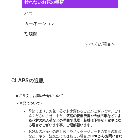
枯れないお花の種類
バラ
カーネーション
胡蝶蘭
すべての商品＞
CLAPSの通販
■ ご注文、お問い合せについて
＜商品について＞
季節により、お花・器が多少変わることがございます。ご了
承くださいませ。また、
突然の花器廃番や天候不順などによ
る花材の未入荷などの理由で花器・花材は予告なく変更にな
る場合がございます事、ご理解願います。
お好みのお花への差し替えやメッセージカードの文言の相談
など、
ネット注文だけでは難しい場合は
LINEからお問い合わ