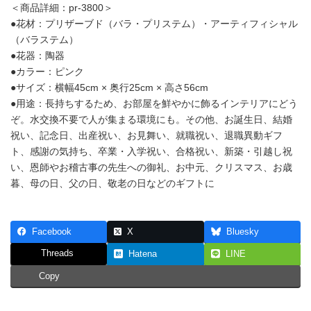
交
＜商品詳細：pr-3800＞
換
●花材：プリザーブド（バラ・プリステム）・アーティフィシャル
不
（バラステム）
要
の
●花器：陶器
枯
●カラー：ピンク
れ
●サイズ：横幅45cm × 奥行25cm × 高さ56cm
な
●用途：長持ちするため、お部屋を鮮やかに飾るインテリアにどう
い
花
ぞ。水交換不要で人が集まる環境にも。その他、お誕生日、結婚
や
祝い、記念日、出産祝い、お見舞い、就職祝い、退職異動ギフ
さ
ト、感謝の気持ち、卒業・入学祝い、合格祝い、新築・引越し祝
し
い
い、恩師やお稽古事の先生への御礼、お中元、クリスマス、お歳
ピ
暮、母の日、父の日、敬老の日などのギフトに
ン
ク
ロ
ー
Facebook
X
Bluesky
ズ
の
Threads
Hatena
LINE
プ
Copy
リ
ザ
ー