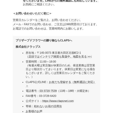
せくださいませ。LINEからの無料通話にも対応しています。
お気軽にご相談ください。
＜お問い合わせいただく前に＞
営業日カレンダーをご覧の上、お問い合わせください。
メール・FAXでのお問い合わせ、ご注文は24時間受付けております。
お電話でのお問い合わせは、営業時間内にお願いします。
プリザーブドフラワーの贈り物ならCLAPSへ
株式会社クラップス
所在地：〒145-0073 東京都大田区北嶺町2-1
（
店頭ではインテリア雑貨も取扱中。地図を見る >>
）
営業時間：11:00～18:00
（毎週火曜は実店舗が休業日のため、発送業務は翌営業
日より順次行ってまいります。休業日は変更になる場合
もございます。詳しくは営業日カレンダーをご覧くださ
い。）
CLAPS公式LINE：
お友だち登録する（無料通話に対応）
＞
電話番号：
03-3720-7539
（11時～18時・火曜定休）
FAX番号：03-3728-6420
公式サイト：
https://www.clapsnet.com
寄稿：
枯れないお花の活用法
お客様のお声