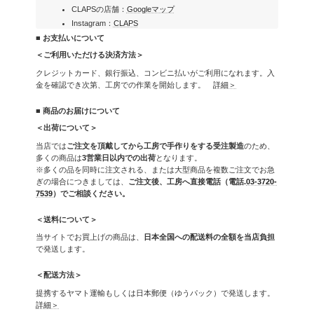
CLAPSの店舗：
Googleマップ
Instagram：
CLAPS
■ お支払いについて
＜ご利用いただける決済方法＞
クレジットカード、銀行振込、コンビニ払いがご利用になれます。入
金を確認でき次第、工房での作業を開始します。
詳細＞
■ 商品のお届けについて
＜出荷について＞
当店では
ご注文を頂戴してから工房で手作りをする受注製造
のため、
多くの商品は
3営業日以内での出荷
となります。
※多くの品を同時に注文される、または大型商品を複数ご注文でお急
ぎの場合につきましては、
ご注文後、工房へ直接電話（電話.
03-3720-
7539
）でご相談ください。
＜送料について＞
当サイトでお買上げの商品は、
日本全国への配送料の全額を当店負担
で発送します。
＜配送方法＞
提携するヤマト運輸もしくは日本郵便（ゆうパック）で発送します。
詳細＞