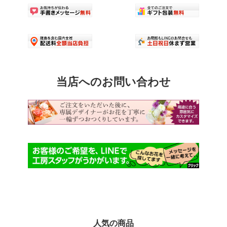
品
ペ
ー
ジ
か
ら
選
択
当店へのお問い合わせ
で
き
ま
す
人気の商品