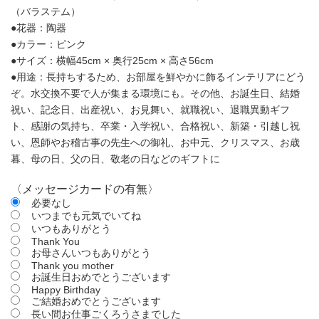
（バラステム）
●花器：陶器
●カラー：ピンク
●サイズ：横幅45cm × 奥行25cm × 高さ56cm
●用途：長持ちするため、お部屋を鮮やかに飾るインテリアにどう
ぞ。水交換不要で人が集まる環境にも。その他、お誕生日、結婚
祝い、記念日、出産祝い、お見舞い、就職祝い、退職異動ギフ
ト、感謝の気持ち、卒業・入学祝い、合格祝い、新築・引越し祝
い、恩師やお稽古事の先生への御礼、お中元、クリスマス、お歳
暮、母の日、父の日、敬老の日などのギフトに
〈メッセージカードの有無〉
必要なし
いつまでも元気でいてね
いつもありがとう
Thank You
お母さんいつもありがとう
Thank you mother
お誕生日おめでとうございます
Happy Birthday
ご結婚おめでとうございます
長い間お仕事ごくろうさまでした