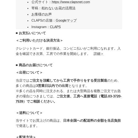
公式サイト：
https://www.clapsnet.com
寄稿：
枯れないお花の活用法
お客様のお声
CLAPSの店舗：
Googleマップ
Instagram：
CLAPS
■ お支払いについて
＜ご利用いただける決済方法＞
クレジットカード、銀行振込、コンビニ払いがご利用になれます。入
金を確認でき次第、工房での作業を開始します。
詳細＞
■ 商品のお届けについて
＜出荷について＞
当店では
ご注文を頂戴してから工房で手作りをする受注製造
のため、
多くの商品は
3営業日以内での出荷
となります。
※多くの品を同時に注文される、または大型商品を複数ご注文でお急
ぎの場合につきましては、
ご注文後、工房へ直接電話（電話.
03-3720-
7539
）でご相談ください。
＜送料について＞
当サイトでお買上げの商品は、
日本全国への配送料の全額を当店負担
で発送します。
＜配送方法＞