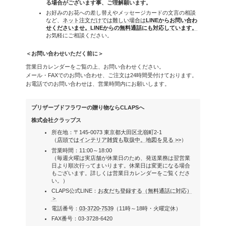
る場合がございます事、ご理解願います。
お好みのお花への差し替えやメッセージカードの文言の相談
など、
ネット注文だけでは難しい場合は
LINEからお問い合わ
せくださいませ。LINEからの無料通話にも対応しています。
お気軽にご相談ください。
＜お問い合わせいただく前に＞
営業日カレンダーをご覧の上、お問い合わせください。
メール・FAXでのお問い合わせ、ご注文は24時間受付けております。
お電話でのお問い合わせは、営業時間内にお願いします。
プリザーブドフラワーの贈り物ならCLAPSへ
株式会社クラップス
所在地：〒145-0073 東京都大田区北嶺町2-1
（
店頭ではインテリア雑貨も取扱中。地図を見る >>
）
営業時間：11:00～18:00
（毎週火曜は実店舗が休業日のため、発送業務は翌営業
日より順次行ってまいります。休業日は変更になる場合
もございます。詳しくは営業日カレンダーをご覧くださ
い。）
CLAPS公式LINE：
お友だち登録する（無料通話に対応）
＞
電話番号：
03-3720-7539
（11時～18時・火曜定休）
FAX番号：03-3728-6420