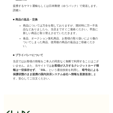
提携するヤマト運輸もしくは日本郵便（ゆうパック）で発送します。
詳細＞
■ 商品の返品・交換
商品については万全を期しておりますが、開封時に万一不良
品などありましたら、当店まですぐご連絡ください。早急に
新しい商品と取り替えさせていただきます。
食品、オークション落札商品、お客様の取り扱いにより傷の
ついてしまった商品、使用後の商品の返品はご容赦くださ
い。
■ プライバシーについて
当店ではお客様の情報をご本人の同意なく無断で利用することはござ
いません。また、当サイトでは
お客様が入力するクレジットカード情
報は一切保存せず、
「
SSL
」という通信技術を利用し、
暗号化による
保護状態のまま提携の国内決済システム会社へ情報を直接送信
しま
す。安心してご注文ください。