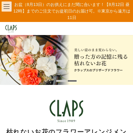
コ
ナ
お盆（8月13日）のお供えにまだ間に合います！【8月12日 昼
ン
ビ
12時】までのご注文でお盆初日のお届け可。※東京から遠方は
テ
ゲ
11日
ン
ー
ツ
シ
へ
ョ
ス
ン
キ
に
ッ
移
プ
動
枯れないお花のフラワーアレンジメン