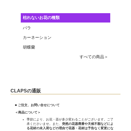
枯れないお花の種類
バラ
カーネーション
胡蝶蘭
すべての商品＞
CLAPSの通販
■ ご注文、お問い合せについて
＜商品について＞
季節により、お花・器が多少変わることがございます。ご了
承くださいませ。また、
突然の花器廃番や天候不順などによ
る花材の未入荷などの理由で花器・花材は予告なく変更にな