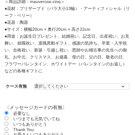
＜商品詳細：mauverose-cinq＞
●花材：プリザーブド（バラ大小13輪）・アーティフィシャル（リ
ーフ・ベリー）
●花器：陶器
●サイズ：横幅20cm × 奥行20cm × 高さ22cm
●用途：お誕生日プレゼント、結婚祝い、記念日、出産祝い、お見
舞い、就職祝い、退職異動ギフト、感謝の気持ち、卒業・入学祝
い、合格祝い、新築・引越し祝い、恩師やお稽古事の先生への御
礼、お中元、クリスマス、お歳暮、母の日、父の日、敬老の日、
フラワーバレンタイン、ホワイトデー（バレンタインのお返し）
などの各種ギフトに
ケース有無
〈メッセージカードの有無〉
必要なし
いつまでも元気でいてね
いつもありがとう
Thank You
お母さんいつもありがとう