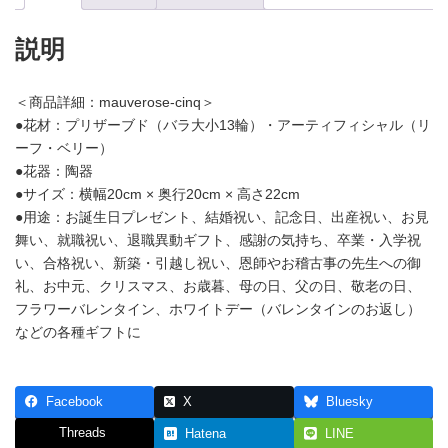
フ
ト】
モ
説明
ー
ヴ
色
＜商品詳細：mauverose-cinq＞
の
●花材：プリザーブド（バラ大小13輪）・アーティフィシャル（リ
バ
ーフ・ベリー）
ラ
の
●花器：陶器
プ
●サイズ：横幅20cm × 奥行20cm × 高さ22cm
リ
●用途：お誕生日プレゼント、結婚祝い、記念日、出産祝い、お見
ザ
舞い、就職祝い、退職異動ギフト、感謝の気持ち、卒業・入学祝
ー
ブ
い、合格祝い、新築・引越し祝い、恩師やお稽古事の先生への御
ド
礼、お中元、クリスマス、お歳暮、母の日、父の日、敬老の日、
フ
フラワーバレンタイン、ホワイトデー（バレンタインのお返し）
ラ
ワ
などの各種ギフトに
ー
「サ
ン
ク」
Facebook
X
Bluesky
（花
Threads
Hatena
LINE
器