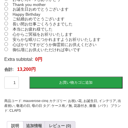
Thank you mother
お誕生日おめでとうございます
Happy Birthday
ご結婚おめでとうございます
長い間お仕事ごくろうさまでした
本当にお疲れ様でした
心からご冥福をお祈りいたします
安らかな眠りにつかれますようお祈りいたします
心ばかりですがどうか御霊前にお供えください
御仏壇にお供えいただければ幸いです
Extra subtotal:
0
円
13,200
円
【お
お買い物カゴに追加
祝
い
用・
枯
商品コード:
mauverose-cinq
カテゴリー:
お祝い花
,
お誕生日
,
インテリア
,
出
れ
産祝い
,
敬老の日
,
母の日
タグ:
ケース有／無
,
花器付き
,
薔薇（バラ）
ブラン
な
ド:
CLAPS
い
花
ギ
説明
追加情報
レビュー (0)