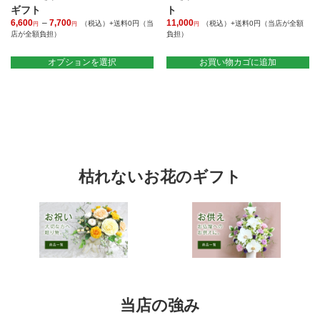
ギフト
ト
オ
6,600
–
7,700
価
11,000
（税込）+送料0円（当
（税込）+送料0円（当店が全額
プ
円
円
円
店が全額負担）
格
負担）
シ
帯:
こ
ョ
6,600
の
オプションを選択
お買い物カゴに追加
ン
円
商
は
–
品
商
7,700
に
円
品
は
ペ
複
ー
数
ジ
の
か
バ
ら
枯れないお花のギフト
リ
選
エ
択
ー
で
シ
き
ョ
ま
ン
す
が
あ
り
ま
当店の強み
す。
オ