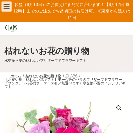
コ
ナ
お盆（8月13日）のお供えにまだ間に合います！【8月12日 昼
ン
ビ
12時】までのご注文でお盆初日のお届け可。※東京から遠方は
テ
ゲ
11日
ン
ー
ツ
シ
へ
ョ
ス
ン
キ
に
ッ
移
枯れないお花の贈り物
プ
動
水交換不要の枯れないプリザーブドフラワーギフト
ホーム
枯れないお花の贈り物
CLAPS
【お祝い用・枯れない花ギフト】モーヴ色のバラのプリザーブドフラワー
「サンク」（花器付き・ケース有／無選べます）水交換不要のインテリアギ
フト