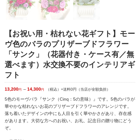
【お祝い用・枯れない花ギフト】モー
ヴ色のバラのプリザーブドフラワー
「サンク」（花器付き・ケース有／無
選べます）水交換不要のインテリアギ
フト
価
13,200
–
14,300
（税込）+送料0円（当店が全額負担）
円
円
格
帯:
5色のモーヴバラ『サンク（Cinq：5の意味）』です。5色のバラが
13,200
華やかな枯れないお花のプリザーブドフラワーのアレンジです。
円
–
落ち着いたデザインの中にも人目を引く華やかさがあり、存在感
14,300
円
があります。大切な方へのお祝い、お礼、記念日の贈り物にどう
ぞ。