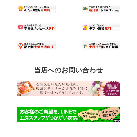
プ
シ
ョ
ン
は
商
品
ペ
ー
ジ
か
ら
当店へのお問い合わせ
選
択
で
き
ま
す