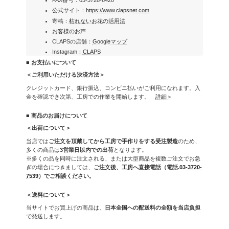
FAX番号：03-3728-6420
公式サイト：
https://www.clapsnet.com
寄稿：
枯れないお花の活用法
お客様のお声
CLAPSの店舗：
Googleマップ
Instagram：
CLAPS
■ お支払いについて
＜ご利用いただける決済方法＞
クレジットカード、銀行振込、コンビニ払いがご利用になれます。入
金を確認でき次第、工房での作業を開始します。
詳細＞
■ 商品のお届けについて
＜出荷について＞
当店では
ご注文を頂戴してから工房で手作りをする受注製造
のため、
多くの商品は
3営業日以内での出荷
となります。
※多くの品を同時に注文される、または大型商品を複数ご注文でお急
ぎの場合につきましては、
ご注文後、工房へ直接電話（電話.
03-3720-
7539
）でご相談ください。
＜送料について＞
当サイトでお買上げの商品は、
日本全国への配送料の全額を当店負担
で発送します。