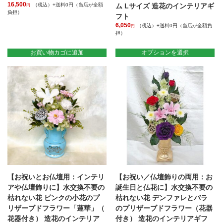
16,500
ト
（税込）+送料0円（当店が全額
ム Lサイズ 造花のインテリアギ
円
負担）
個
フト
6,050
（税込）+送料0円（当店が全額負
円
担）
こ
の
お買い物カゴに追加
オプションを選択
商
品
に
は
複
数
の
バ
リ
エ
ー
シ
ョ
【お祝いとお仏壇用：インテリ
【お祝い／仏壇飾りの両用：お
ン
が
アや仏壇飾りに】水交換不要の
誕生日と仏花に】水交換不要の
あ
枯れない花 ピンクの小花のプ
枯れない花 デンファレとバラ
り
リザーブドフラワー「蓮華」（
のプリザーブドフラワー（花器
ま
花器付き） 造花のインテリア
付き） 造花のインテリアギフ
す。