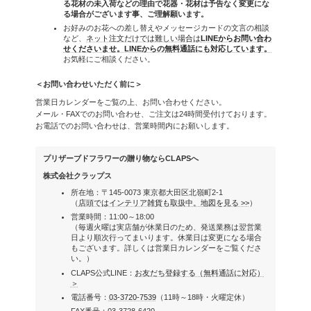
る花材の未入荷などの理由で花器・花材は予告なく変更にな
る場合がございます事、ご理解願います。
お好みのお花への差し替えやメッセージカードの文言の相談
など、
ネット注文だけでは難しい場合は
LINEからお問い合わ
せくださいませ。LINEからの無料通話にも対応しています。
お気軽にご相談ください。
＜お問い合わせいただく前に＞
営業日カレンダーをご覧の上、お問い合わせください。
メール・FAXでのお問い合わせ、ご注文は24時間受付けております。
お電話でのお問い合わせは、営業時間内にお願いします。
プリザーブドフラワーの贈り物ならCLAPSへ
株式会社クラップス
所在地：〒145-0073 東京都大田区北嶺町2-1
（
店頭ではインテリア雑貨も取扱中。地図を見る >>
）
営業時間：11:00～18:00
（毎週火曜は実店舗が休業日のため、発送業務は翌営業
日より順次行ってまいります。休業日は変更になる場合
もございます。詳しくは営業日カレンダーをご覧くださ
い。）
CLAPS公式LINE：
お友だち登録する（無料通話に対応）
＞
電話番号：
03-3720-7539
（11時～18時・火曜定休）