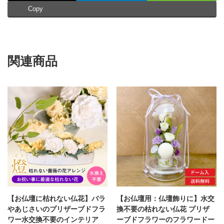
付
Copy
き・
ケ
ー
ス
有
／
関連商品
無
選
べ
ま
す）
水
交
換
不
要
の
イ
ン
テ
リ
【お仏壇に枯れない仏花】バラ
【お仏壇用：仏壇飾りに】水交
ア
やあじさいのプリザーブドフラ
換不要の枯れない仏花 プリザ
ギ
ワー水交換不要のインテリア
ーブドフラワーのフラワードー
フ