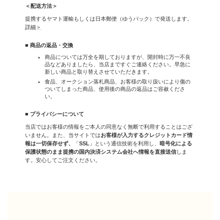
＜配送方法＞
提携するヤマト運輸もしくは日本郵便（ゆうパック）で発送します。
詳細＞
■ 商品の返品・交換
商品については万全を期しておりますが、開封時に万一不良
品などありましたら、当店まですぐご連絡ください。早急に
新しい商品と取り替えさせていただきます。
食品、オークション落札商品、お客様の取り扱いにより傷の
ついてしまった商品、使用後の商品の返品はご容赦くださ
い。
■ プライバシーについて
当店ではお客様の情報をご本人の同意なく無断で利用することはござ
いません。また、当サイトでは
お客様が入力するクレジットカード情
報は一切保存せず、
「
SSL
」という通信技術を利用し、
暗号化による
保護状態のまま提携の国内決済システム会社へ情報を直接送信
しま
す。安心してご注文ください。