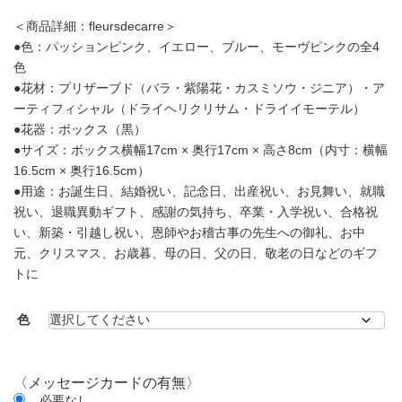
＜商品詳細：fleursdecarre＞
●色：パッションピンク、イエロー、ブルー、モーヴピンクの全4
色
●花材：プリザーブド（バラ・紫陽花・カスミソウ・ジニア）・ア
ーティフィシャル（ドライヘリクリサム・ドライイモーテル）
●花器：ボックス（黒）
●サイズ：ボックス横幅17cm × 奥行17cm × 高さ8cm（内寸：横幅
16.5cm × 奥行16.5cm）
●用途：お誕生日、結婚祝い、記念日、出産祝い、お見舞い、就職
祝い、退職異動ギフト、感謝の気持ち、卒業・入学祝い、合格祝
い、新築・引越し祝い、恩師やお稽古事の先生への御礼、お中
元、クリスマス、お歳暮、母の日、父の日、敬老の日などのギフ
トに
色
〈メッセージカードの有無〉
必要なし