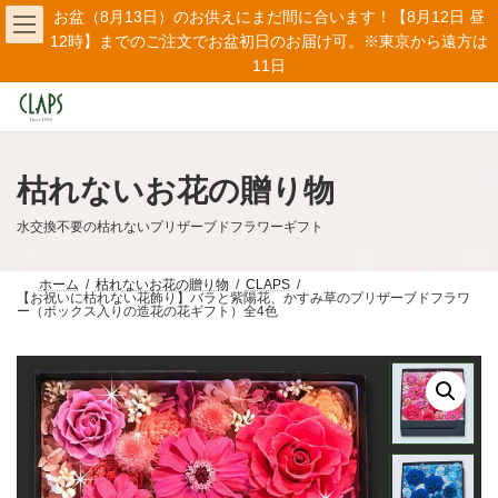
コ
ナ
お盆（8月13日）のお供えにまだ間に合います！【8月12日 昼
ン
ビ
12時】までのご注文でお盆初日のお届け可。※東京から遠方は
テ
ゲ
11日
ン
ー
ツ
シ
へ
ョ
ス
ン
キ
に
ッ
移
枯れないお花の贈り物
プ
動
水交換不要の枯れないプリザーブドフラワーギフト
ホーム
枯れないお花の贈り物
CLAPS
【お祝いに枯れない花飾り】バラと紫陽花、かすみ草のプリザーブドフラワ
ー（ボックス入りの造花の花ギフト）全4色