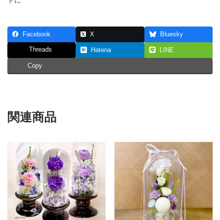
トに
ー
（ボ
ッ
ク
Facebook
X
Bluesky
ス
入
Threads
Hatena
LINE
り
の
Copy
造
花
の
花
ギ
関連商品
フ
ト）
全
4
色
個