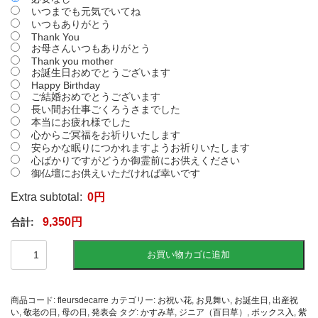
いつまでも元気でいてね
いつもありがとう
Thank You
お母さんいつもありがとう
Thank you mother
お誕生日おめでとうございます
Happy Birthday
ご結婚おめでとうございます
長い間お仕事ごくろうさまでした
本当にお疲れ様でした
心からご冥福をお祈りいたします
安らかな眠りにつかれますようお祈りいたします
心ばかりですがどうか御霊前にお供えください
御仏壇にお供えいただければ幸いです
Extra subtotal:
0
円
9,350
円
【お
お買い物カゴに追加
祝
い
に
枯
商品コード:
fleursdecarre
カテゴリー:
お祝い花
,
お見舞い
,
お誕生日
,
出産祝
れ
い
,
敬老の日
,
母の日
,
発表会
タグ:
かすみ草
,
ジニア（百日草）
,
ボックス入
,
紫