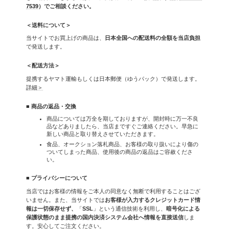
7539
）でご相談ください。
＜送料について＞
当サイトでお買上げの商品は、
日本全国への配送料の全額を当店負担
で発送します。
＜配送方法＞
提携するヤマト運輸もしくは日本郵便（ゆうパック）で発送します。
詳細＞
■ 商品の返品・交換
商品については万全を期しておりますが、開封時に万一不良
品などありましたら、当店まですぐご連絡ください。早急に
新しい商品と取り替えさせていただきます。
食品、オークション落札商品、お客様の取り扱いにより傷の
ついてしまった商品、使用後の商品の返品はご容赦くださ
い。
■ プライバシーについて
当店ではお客様の情報をご本人の同意なく無断で利用することはござ
いません。また、当サイトでは
お客様が入力するクレジットカード情
報は一切保存せず、
「
SSL
」という通信技術を利用し、
暗号化による
保護状態のまま提携の国内決済システム会社へ情報を直接送信
しま
す。安心してご注文ください。