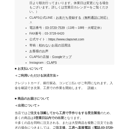
日より順次行ってまいります。休業日は変更になる場合
もございます。詳しくは営業日カレンダーをご覧くださ
い。）
CLAPS公式LINE：
お友だち登録する（無料通話に対応）
＞
電話番号：
03-3720-7539
（11時～18時・火曜定休）
FAX番号：03-3728-6420
公式サイト：
https://www.clapsnet.com
寄稿：
枯れないお花の活用法
お客様のお声
CLAPSの店舗：
Googleマップ
Instagram：
CLAPS
■ お支払いについて
＜ご利用いただける決済方法＞
クレジットカード、銀行振込、コンビニ払いがご利用になれます。入
金を確認でき次第、工房での作業を開始します。
詳細＞
■ 商品のお届けについて
＜出荷について＞
当店では
ご注文を頂戴してから工房で手作りをする受注製造
のため、
多くの商品は
3営業日以内での出荷
となります。
※多くの品を同時に注文される、または大型商品を複数ご注文でお急
ぎの場合につきましては、
ご注文後、工房へ直接電話（電話.
03-3720-