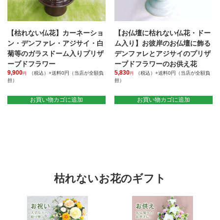
ョ
ー
ン
シ
が
ョ
あ
【枯れない仏花】カーネーショ
【お仏壇に枯れない仏花・ドー
ン
り
が
ン・デンファレ・アジサイ・白
ム入り】お彼岸のお仏壇に飾る
ま
あ
菊等のガラスドーム入りプリザ
デンファレとアジサイのプリザ
す。
り
ーブドフラワー
ーブドフラワーのお供え花
オ
ま
9,900
5,830
（税込）+送料0円（当店が全額負
（税込）+送料0円（当店が全額負
プ
円
円
す。
担）
担）
シ
オ
ョ
プ
お買い物カゴに追加
お買い物カゴに追加
ン
シ
は
ョ
商
ン
品
は
ペ
商
ー
品
ジ
ペ
か
ー
ら
ジ
枯れないお花のギフト
選
か
択
ら
で
選
き
択
ま
で