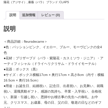
な
陽花（アジサイ）
,
薔薇（バラ）
ブランド:
CLAPS
い
花
飾
説明
追加情報
レビュー (0)
り】
バ
ラ
説明
と
紫
陽
＜商品詳細：fleursdecarre＞
花、
●色：パッションピンク、イエロー、ブルー、モーヴピンクの全4
か
色
す
み
●花材：プリザーブド（バラ・紫陽花・カスミソウ・ジニア）・ア
草
ーティフィシャル（ドライヘリクリサム・ドライイモーテル）
の
●花器：ボックス（黒）
プ
●サイズ：ボックス横幅17cm × 奥行17cm × 高さ8cm（内寸：横幅
リ
ザ
16.5cm × 奥行16.5cm）
ー
●用途：お誕生日、結婚祝い、記念日、出産祝い、お見舞い、就職
ブ
祝い、退職異動ギフト、感謝の気持ち、卒業・入学祝い、合格祝
ド
フ
い、新築・引越し祝い、恩師やお稽古事の先生への御礼、お中
ラ
元、クリスマス、お歳暮、母の日、父の日、敬老の日などのギフ
ワ