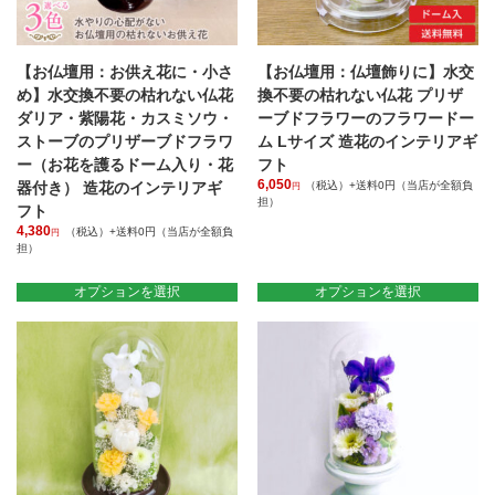
【お仏壇用：お供え花に・小さ
【お仏壇用：仏壇飾りに】水交
め】水交換不要の枯れない仏花
換不要の枯れない仏花 プリザ
ダリア・紫陽花・カスミソウ・
ーブドフラワーのフラワードー
ストーブのプリザーブドフラワ
ム Lサイズ 造花のインテリアギ
ー（お花を護るドーム入り・花
フト
6,050
器付き） 造花のインテリアギ
（税込）+送料0円（当店が全額負
円
担）
フト
こ
4,380
（税込）+送料0円（当店が全額負
円
の
担）
商
こ
品
の
オプションを選択
オプションを選択
に
商
は
品
複
に
数
は
の
複
バ
数
リ
の
エ
バ
ー
リ
シ
エ