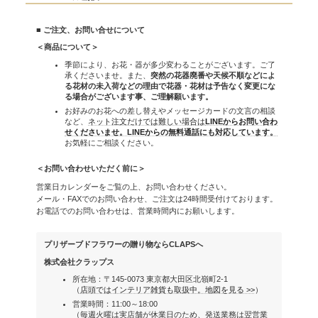
■ ご注文、お問い合せについて
＜商品について＞
季節により、お花・器が多少変わることがございます。ご了
承くださいませ。また、
突然の花器廃番や天候不順などによ
る花材の未入荷などの理由で花器・花材は予告なく変更にな
る場合がございます事、ご理解願います。
お好みのお花への差し替えやメッセージカードの文言の相談
など、
ネット注文だけでは難しい場合は
LINEからお問い合わ
せくださいませ。LINEからの無料通話にも対応しています。
お気軽にご相談ください。
＜お問い合わせいただく前に＞
営業日カレンダーをご覧の上、お問い合わせください。
メール・FAXでのお問い合わせ、ご注文は24時間受付けております。
お電話でのお問い合わせは、営業時間内にお願いします。
プリザーブドフラワーの贈り物ならCLAPSへ
株式会社クラップス
所在地：〒145-0073 東京都大田区北嶺町2-1
（
店頭ではインテリア雑貨も取扱中。地図を見る >>
）
営業時間：11:00～18:00
（毎週火曜は実店舗が休業日のため、発送業務は翌営業