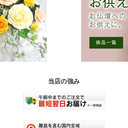
ま
す。
オ
プ
シ
ョ
ン
は
商
品
ペ
ー
ジ
当店の強み
か
ら
選
択
で
き
ま
す