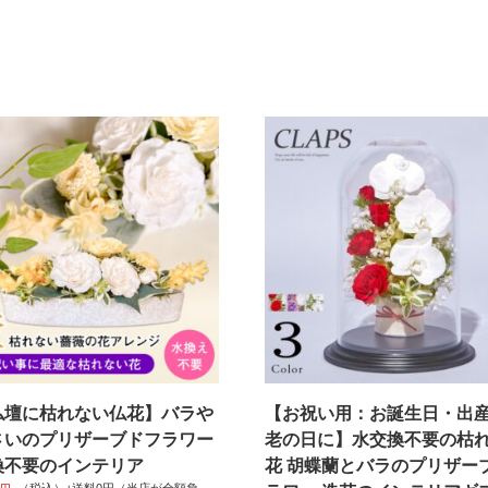
ー
イ
ン
テ
リ
ア
（花
器
付
き）
造
花
の
花
ギ
フ
ト
個
仏壇に枯れない仏花】バラや
【お祝い用：お誕生日・出
さいのプリザーブドフラワー
老の日に】水交換不要の枯
換不要のインテリア
花 胡蝶蘭とバラのプリザー