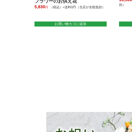
フラワーのお供え花
担）
5,830
（税込）+送料0円（当店が全額負担）
円
お買い物カゴに追加