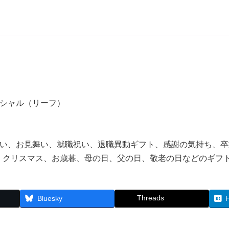
な
い
花
飾
り】
バ
ラ
と
紫
陽
ィシャル（リーフ）
花
の
プ
リ
祝い、お見舞い、就職祝い、退職異動ギフト、感謝の気持ち、
ザ
、クリスマス、お歳暮、母の日、父の日、敬老の日などのギフ
ー
ブ
ド
フ
Threads
Bluesky
ラ
ワ