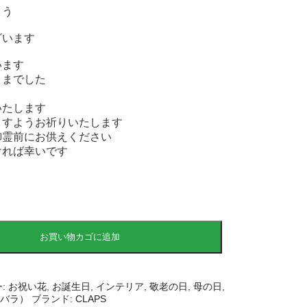
とう
ざいます
います
さまでした
いたします
ますようお祈りいたします
御霊前にお供えください
ければ幸いです
お買い物カゴに追加
:
お祝い花
,
お誕生日
,
インテリア
,
敬老の日
,
母の日
,
（バラ）
ブランド:
CLAPS