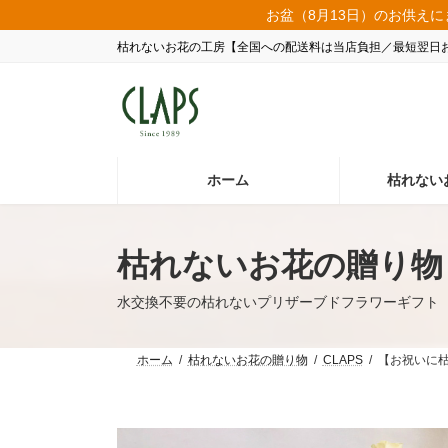
コ
ナ
お盆（8月13日）のお供えに
ン
ビ
枯れないお花の工房【全国への配送料は当店負担／最短翌日
テ
ゲ
ン
ー
ツ
シ
へ
ョ
ス
ン
キ
に
ッ
移
ホーム
枯れない
プ
動
枯れないお花の贈り物
水交換不要の枯れないプリザーブドフラワーギフト
ホーム
枯れないお花の贈り物
CLAPS
【お祝いに