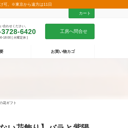
届け可。※東京から遠方は11日
カート
い合わせください。
-3728-6420
工房へ問合せ
-18:00 [ 火曜定休 ]
要
お買い物カゴ
の花ギフト
ない花飾り】バラと紫陽