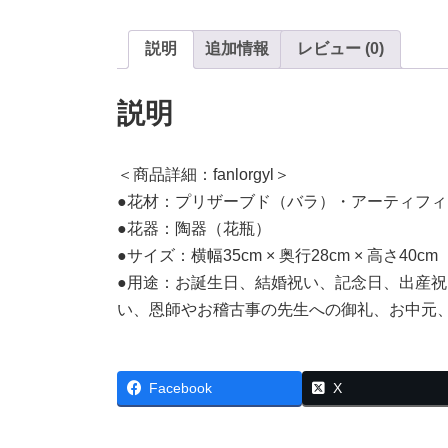
説明
追加情報
レビュー (0)
説明
＜商品詳細：fanlorgyl＞
●花材：プリザーブド（バラ）・アーティフ
●花器：陶器（花瓶）
●サイズ：横幅35cm × 奥行28cm × 高さ40cm
●用途：お誕生日、結婚祝い、記念日、出産
い、恩師やお稽古事の先生への御礼、お中元
Facebook
X