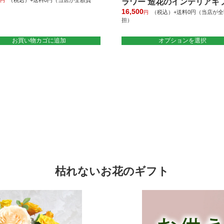
（税込）+送料0円（当店が全額負
円
ラワー 造花のインテリアギ
16,500
（税込）+送料0円（当店が全
円
担）
こ
お買い物カゴに追加
オプションを選択
の
商
品
に
は
複
数
の
バ
リ
エ
ー
シ
枯れないお花のギフト
ョ
ン
が
あ
り