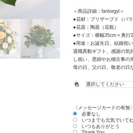
＜商品詳細：fanlorgyl＞
●花材：プリザーブド（バ
●花器：陶器（花瓶）
●サイズ：横幅35cm × 奥行28
●用途：お誕生日、結婚祝
退職異動ギフト、感謝の気
し祝い、恩師やお稽古事の
母の日、父の日、敬老の日
色
〈メッセージカードの有無
必要なし
いつまでも元気でいて
いつもありがとう
Thank You