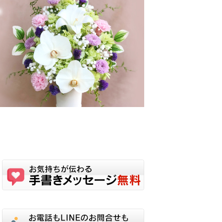
す。
オ
プ
シ
ョ
ン
は
商
品
ペ
ー
ジ
か
ら
選
択
で
き
ま
す