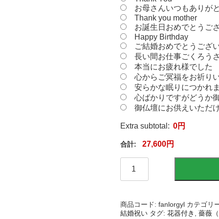
お母さんいつもありが
Thank you mother
お誕生日おめでとうご
Happy Birthday
ご結婚おめでとうござ
長い間お仕事ごくろう
本当にお疲れ様でした
心からご冥福をお祈り
安らかな眠りにつかれ
心ばかりですがどうか
御仏壇にお供えいただ
Extra subtotal:
0
円
27,600
円
【お
祝
い
に
枯
商品コード:
fanlorgyl
カテゴリー
れ
結婚祝い
タグ:
花器付き
,
薔薇