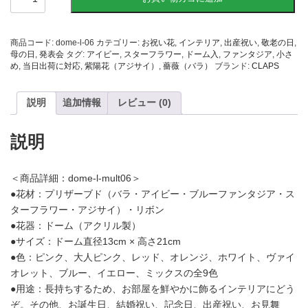
祝
い
用：
お
商品コード:
dome-l-06
カテゴリー:
お祝い花
,
インテリア
,
出産祝い
,
敬老の日
,
誕
母の日
,
発表会
タグ:
アイビー
,
スターフラワー
,
ドーム入
,
ファンタジア
,
小さ
生
め
,
当日出荷に対応
,
紫陽花（アジサイ）
,
薔薇（バラ）
ブランド:
CLAPS
日・
母
の
説明
追加情報
レビュー (0)
日
に】
水
説明
交
換
不
＜商品詳細：dome-l-mult06＞
要
●花材：プリザーブド（バラ・アイビー・ブルーファンタジア・ス
の
ターフラワー・アジサイ）・リボン
枯
れ
●花器：ドーム（アクリル製）
な
●サイズ：ドーム直径13cm × 高さ21cm
い
●色：ピンク、大人ピンク、レッド、オレンジ、ホワイト、ヴァイ
花
オレット、ブルー、イエロー、ミックスの全9色
バ
ラ
●用途：長持ちするため、お部屋を鮮やかに飾るインテリアにどう
の
ぞ。その他、お誕生日、結婚祝い、記念日、出産祝い、お見舞