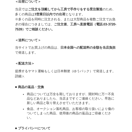
＜出荷について＞
当店では
ご注文を頂戴してから工房で手作りをする受注製造
のため、
多くの商品は
3営業日以内での出荷
となります。
※多くの品を同時に注文される、または大型商品を複数ご注文でお急
ぎの場合につきましては、
ご注文後、工房へ直接電話（電話.
03-3720-
7539
）でご相談ください。
＜送料について＞
当サイトでお買上げの商品は、
日本全国への配送料の全額を当店負担
で発送します。
＜配送方法＞
提携するヤマト運輸もしくは日本郵便（ゆうパック）で発送します。
詳細＞
■ 商品の返品・交換
商品については万全を期しておりますが、開封時に万一不良
品などありましたら、当店まですぐご連絡ください。早急に
新しい商品と取り替えさせていただきます。
食品、オークション落札商品、お客様の取り扱いにより傷の
ついてしまった商品、使用後の商品の返品はご容赦くださ
い。
■ プライバシーについて