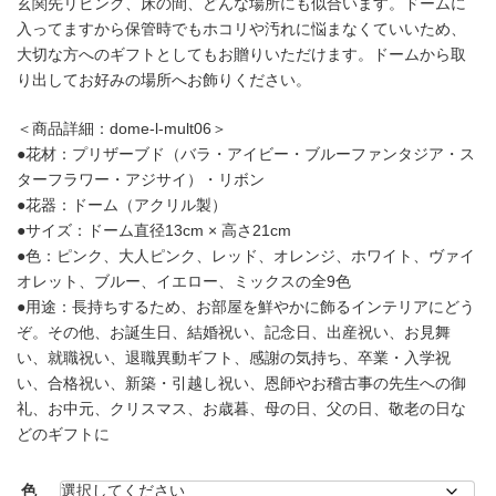
玄関先リビング、床の間、どんな場所にも似合います。ドームに
入ってますから保管時でもホコリや汚れに悩まなくていいため、
大切な方へのギフトとしてもお贈りいただけます。ドームから取
り出してお好みの場所へお飾りください。
＜商品詳細：dome-l-mult06＞
●花材：プリザーブド（バラ・アイビー・ブルーファンタジア・ス
ターフラワー・アジサイ）・リボン
●花器：ドーム（アクリル製）
●サイズ：ドーム直径13cm × 高さ21cm
●色：ピンク、大人ピンク、レッド、オレンジ、ホワイト、ヴァイ
オレット、ブルー、イエロー、ミックスの全9色
●用途：長持ちするため、お部屋を鮮やかに飾るインテリアにどう
ぞ。その他、お誕生日、結婚祝い、記念日、出産祝い、お見舞
い、就職祝い、退職異動ギフト、感謝の気持ち、卒業・入学祝
い、合格祝い、新築・引越し祝い、恩師やお稽古事の先生への御
礼、お中元、クリスマス、お歳暮、母の日、父の日、敬老の日な
どのギフトに
色