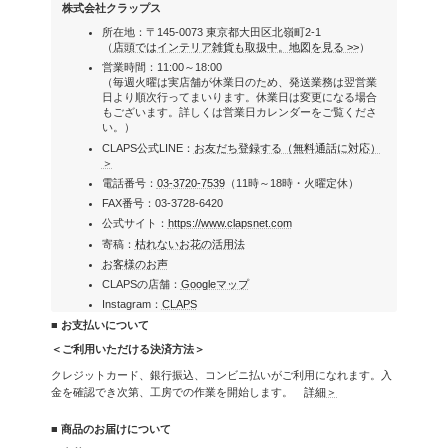
株式会社クラップス
所在地：〒145-0073 東京都大田区北嶺町2-1
（
店頭ではインテリア雑貨も取扱中。地図を見る >>
）
営業時間：11:00～18:00
（毎週火曜は実店舗が休業日のため、発送業務は翌営業
日より順次行ってまいります。休業日は変更になる場合
もございます。詳しくは営業日カレンダーをご覧くださ
い。）
CLAPS公式LINE：
お友だち登録する（無料通話に対応）
＞
電話番号：
03-3720-7539
（11時～18時・火曜定休）
FAX番号：03-3728-6420
公式サイト：
https://www.clapsnet.com
寄稿：
枯れないお花の活用法
お客様のお声
CLAPSの店舗：
Googleマップ
Instagram：
CLAPS
■ お支払いについて
＜ご利用いただける決済方法＞
クレジットカード、銀行振込、コンビニ払いがご利用になれます。入
金を確認でき次第、工房での作業を開始します。
詳細＞
■ 商品のお届けについて