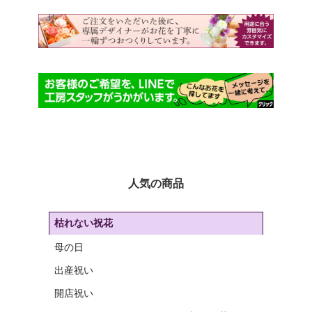
択
す
で
き
ま
す
人気の商品
枯れない祝花
母の日
出産祝い
開店祝い