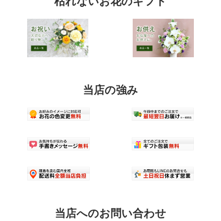
枯れないお花のギフト
リ
選
ョ
エ
択
ン
ー
で
が
シ
き
あ
ョ
ま
り
ン
す
ま
が
す。
あ
オ
り
プ
ま
シ
当店の強み
す。
ョ
オ
ン
プ
は
シ
商
ョ
品
ン
ペ
は
ー
商
ジ
品
か
ペ
ら
ー
選
ジ
択
か
で
ら
き
当店へのお問い合わせ
選
ま