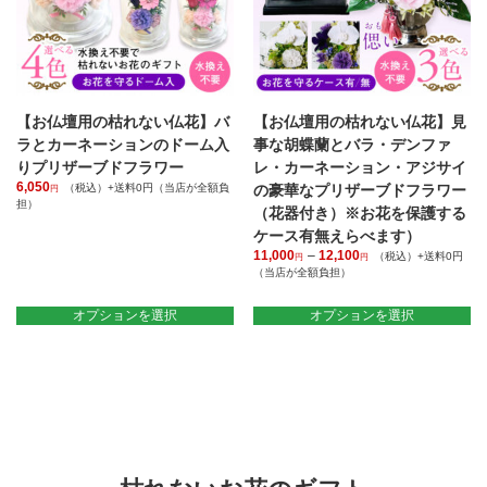
バ
リ
エ
ー
シ
ョ
【お仏壇用の枯れない仏花】バ
【お仏壇用の枯れない仏花】見
ン
が
ラとカーネーションのドーム入
事な胡蝶蘭とバラ・デンファ
あ
りプリザーブドフラワー
レ・カーネーション・アジサイ
り
6,050
（税込）+送料0円（当店が全額負
の豪華なプリザーブドフラワー
円
ま
担）
（花器付き）※お花を保護する
す。
こ
ケース有無えらべます）
オ
の
11,000
–
12,100
価
（税込）+送料0円
プ
円
円
商
（当店が全額負担）
格
シ
品
帯:
こ
ョ
に
11,000
の
オプションを選択
オプションを選択
ン
は
円
商
は
複
–
品
商
12,100
数
に
円
品
の
は
ペ
バ
複
ー
リ
数
ジ
エ
の
か
ー
バ
ら
シ