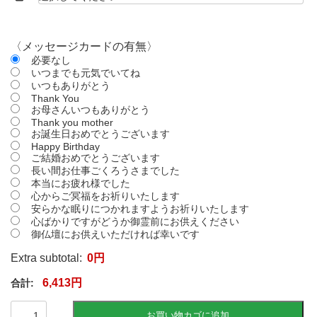
〈メッセージカードの有無〉
必要なし
いつまでも元気でいてね
いつもありがとう
Thank You
お母さんいつもありがとう
Thank you mother
お誕生日おめでとうございます
Happy Birthday
ご結婚おめでとうございます
長い間お仕事ごくろうさまでした
本当にお疲れ様でした
心からご冥福をお祈りいたします
安らかな眠りにつかれますようお祈りいたします
心ばかりですがどうか御霊前にお供えください
御仏壇にお供えいただければ幸いです
Extra subtotal:
0
円
6,413
円
【お
お買い物カゴに追加