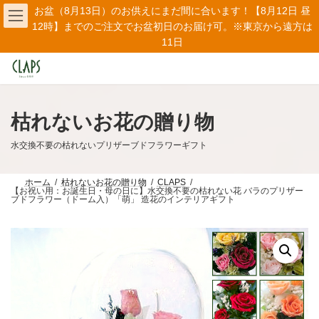
コ
ナ
お盆（8月13日）のお供えにまだ間に合います！【8月12日 昼
ン
ビ
12時】までのご注文でお盆初日のお届け可。※東京から遠方は
テ
ゲ
11日
ン
ー
ツ
シ
へ
ョ
ス
ン
キ
に
ッ
移
枯れないお花の贈り物
プ
動
水交換不要の枯れないプリザーブドフラワーギフト
ホーム
枯れないお花の贈り物
CLAPS
【お祝い用：お誕生日・母の日に】水交換不要の枯れない花 バラのプリザー
ブドフラワー（ドーム入）「萌」 造花のインテリアギフト