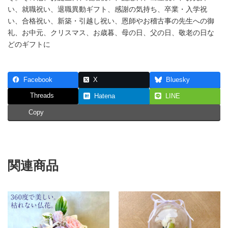
プ
い、就職祝い、退職異動ギフト、感謝の気持ち、卒業・入学祝
リ
ザ
い、合格祝い、新築・引越し祝い、恩師やお稽古事の先生への御
ー
礼、お中元、クリスマス、お歳暮、母の日、父の日、敬老の日な
ブ
どのギフトに
ド
フ
ラ
ワ
Facebook
X
Bluesky
ー
（ド
Threads
Hatena
LINE
ー
ム
Copy
入）
「萌」
造
花
の
関連商品
イ
ン
テ
リ
ア
ギ
フ