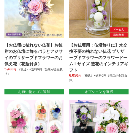
ト
個
【お仏壇に枯れない仏花】お彼
【お仏壇用：仏壇飾りに】水交
岸のお仏壇に飾るバラとアジサ
換不要の枯れない仏花 プリザ
イのプリザーブドフラワーのお
ーブドフラワーのフラワードー
供え花（花瓶付き）
ム Lサイズ 造花のインテリアギ
5,480
（税込）+送料0円（当店が全額負
フト
円
担）
6,050
（税込）+送料0円（当店が全額負
円
担）
こ
の
お買い物カゴに追加
オプションを選択
商
品
に
は
複
数
の