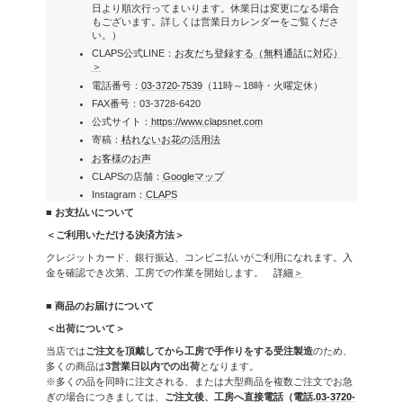
日より順次行ってまいります。休業日は変更になる場合
もございます。詳しくは営業日カレンダーをご覧くださ
い。）
CLAPS公式LINE：
お友だち登録する（無料通話に対応）
＞
電話番号：
03-3720-7539
（11時～18時・火曜定休）
FAX番号：03-3728-6420
公式サイト：
https://www.clapsnet.com
寄稿：
枯れないお花の活用法
お客様のお声
CLAPSの店舗：
Googleマップ
Instagram：
CLAPS
■ お支払いについて
＜ご利用いただける決済方法＞
クレジットカード、銀行振込、コンビニ払いがご利用になれます。入
金を確認でき次第、工房での作業を開始します。
詳細＞
■ 商品のお届けについて
＜出荷について＞
当店では
ご注文を頂戴してから工房で手作りをする受注製造
のため、
多くの商品は
3営業日以内での出荷
となります。
※多くの品を同時に注文される、または大型商品を複数ご注文でお急
ぎの場合につきましては、
ご注文後、工房へ直接電話（電話.
03-3720-