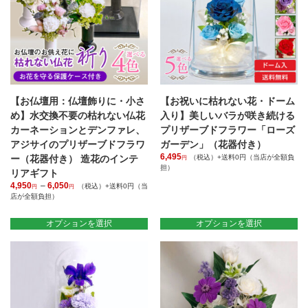
の
ら
数
バ
選
の
リ
択
バ
エ
で
リ
ー
き
エ
シ
ま
ー
ョ
す
シ
ン
ョ
が
【お仏壇用：仏壇飾りに・小さ
【お祝いに枯れない花・ドーム
ン
あ
が
め】水交換不要の枯れない仏花
入り】美しいバラが咲き続ける
り
あ
カーネーションとデンファレ、
プリザーブドフラワー「ローズ
ま
り
アジサイのプリザーブドフラワ
ガーデン」（花器付き）
す。
ま
6,495
ー（花器付き） 造花のインテ
（税込）+送料0円（当店が全額負
円
オ
す。
担）
リアギフト
プ
オ
こ
シ
4,950
–
6,050
価
（税込）+送料0円（当
プ
円
円
の
店が全額負担）
格
ョ
シ
商
帯:
こ
ン
ョ
品
4,950
の
は
オプションを選択
オプションを選択
ン
に
円
商
商
は
–
は
品
品
商
6,050
複
に
ペ
円
品
数
は
ー
ペ
の
複
ジ
ー
バ
数
か
ジ
リ