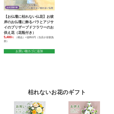
ら
で
選
き
択
ま
で
【お仏壇に枯れない仏花】お彼
す
き
岸のお仏壇に飾るバラとアジサ
ま
イのプリザーブドフラワーのお
す
供え花（花瓶付き）
5,480
（税込）+送料0円（当店が全額負
円
担）
お買い物カゴに追加
枯れないお花のギフト