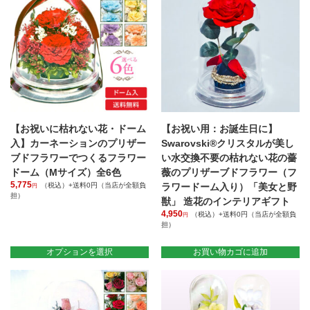
数
は
の
複
バ
数
リ
の
エ
バ
ー
リ
シ
エ
ョ
ー
ン
シ
が
ョ
あ
【お祝いに枯れない花・ドーム
【お祝い用：お誕生日に】
ン
り
が
入】カーネーションのプリザー
Swarovski®クリスタルが美し
ま
あ
ブドフラワーでつくるフラワー
い水交換不要の枯れない花の薔
す。
り
ドーム（Mサイズ）全6色
薇のプリザーブドフラワー（フ
オ
ま
5,775
（税込）+送料0円（当店が全額負
ラワードーム入り）「美女と野
プ
円
す。
担）
シ
獣」 造花のインテリアギフト
オ
こ
ョ
4,950
（税込）+送料0円（当店が全額負
プ
円
の
ン
担）
シ
商
は
ョ
品
商
オプションを選択
お買い物カゴに追加
ン
に
品
は
は
ペ
商
複
ー
品
数
ジ
ペ
の