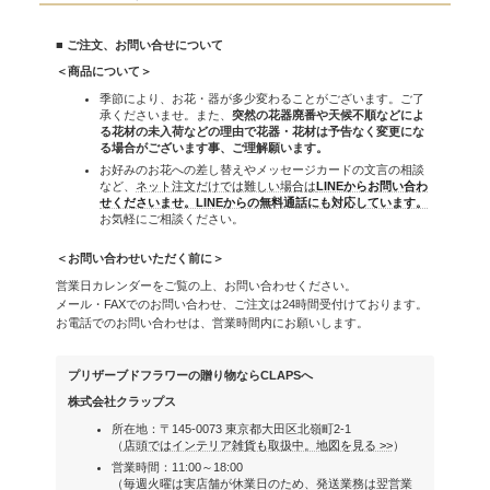
■ ご注文、お問い合せについて
＜商品について＞
季節により、お花・器が多少変わることがございます。ご了
承くださいませ。また、
突然の花器廃番や天候不順などによ
る花材の未入荷などの理由で花器・花材は予告なく変更にな
る場合がございます事、ご理解願います。
お好みのお花への差し替えやメッセージカードの文言の相談
など、
ネット注文だけでは難しい場合は
LINEからお問い合わ
せくださいませ。LINEからの無料通話にも対応しています。
お気軽にご相談ください。
＜お問い合わせいただく前に＞
営業日カレンダーをご覧の上、お問い合わせください。
メール・FAXでのお問い合わせ、ご注文は24時間受付けております。
お電話でのお問い合わせは、営業時間内にお願いします。
プリザーブドフラワーの贈り物ならCLAPSへ
株式会社クラップス
所在地：〒145-0073 東京都大田区北嶺町2-1
（
店頭ではインテリア雑貨も取扱中。地図を見る >>
）
営業時間：11:00～18:00
（毎週火曜は実店舗が休業日のため、発送業務は翌営業