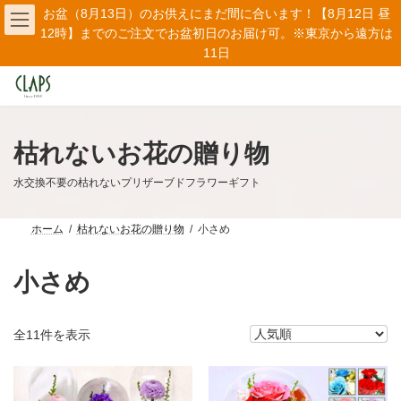
コ
ナ
お盆（8月13日）のお供えにまだ間に合います！【8月12日 昼
ン
ビ
12時】までのご注文でお盆初日のお届け可。※東京から遠方は
テ
ゲ
11日
ン
ー
ツ
シ
へ
ョ
ス
ン
キ
に
ッ
移
枯れないお花の贈り物
プ
動
水交換不要の枯れないプリザーブドフラワーギフト
ホーム
枯れないお花の贈り物
小さめ
小さめ
人
全11件を表示
気
順