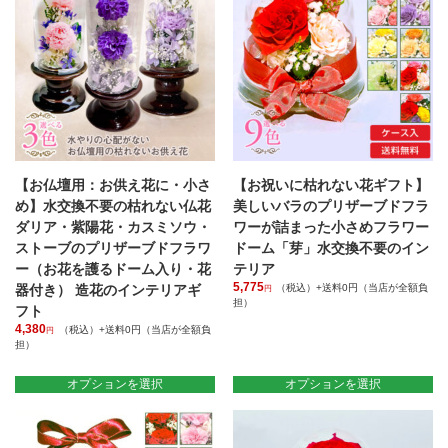
【お仏壇用：お供え花に・小さ
【お祝いに枯れない花ギフト】
め】水交換不要の枯れない仏花
美しいバラのプリザーブドフラ
ダリア・紫陽花・カスミソウ・
ワーが詰まった小さめフラワー
ストーブのプリザーブドフラワ
ドーム「芽」水交換不要のイン
ー（お花を護るドーム入り・花
テリア
5,775
器付き） 造花のインテリアギ
（税込）+送料0円（当店が全額負
円
担）
フト
こ
4,380
（税込）+送料0円（当店が全額負
円
の
担）
商
こ
品
の
オプションを選択
オプションを選択
に
商
は
品
複
に