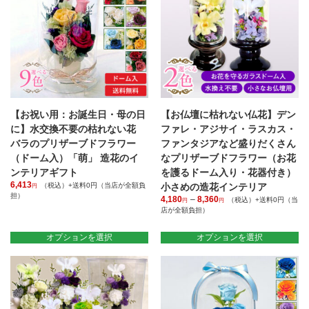
か
ー
バ
ら
ジ
リ
選
か
エ
択
ら
ー
で
選
シ
き
択
ョ
ま
で
ン
す
き
が
ま
あ
【お祝い用：お誕生日・母の日
【お仏壇に枯れない仏花】デン
す
り
に】水交換不要の枯れない花
ファレ・アジサイ・ラスカス・
ま
バラのプリザーブドフラワー
ファンタジアなど盛りだくさん
す。
（ドーム入）「萌」 造花のイ
なプリザーブドフラワー（お花
オ
ンテリアギフト
を護るドーム入り・花器付き）
プ
シ
6,413
（税込）+送料0円（当店が全額負
小さめの造花インテリア
円
担）
ョ
4,180
–
8,360
価
（税込）+送料0円（当
円
円
こ
ン
店が全額負担）
格
の
は
帯:
こ
商
4,180
商
の
オプションを選択
オプションを選択
円
品
品
商
–
に
ペ
品
8,360
は
ー
に
円
複
ジ
は
数
か
複