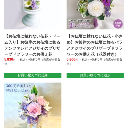
の
ら
か
エ
バ
選
ら
ー
リ
択
選
シ
エ
で
択
ョ
ー
き
で
ン
シ
ま
き
が
ョ
す
ま
あ
【お仏壇に枯れない仏花・ドー
【お仏壇に枯れない仏花・小さ
ン
す
り
が
ム入り】お彼岸のお仏壇に飾る
め】お彼岸のお仏壇に飾るバラ
ま
あ
デンファレとアジサイのプリザ
とアジサイのプリザーブドフラ
す。
り
ーブドフラワーのお供え花
ワーのお供え花（花器付き）
オ
ま
5,830
5,800
（税込）+送料0円（当店が全額負
（税込）+送料0円（当店が全額負
プ
円
円
す。
担）
担）
シ
オ
ョ
プ
お買い物カゴに追加
お買い物カゴに追加
ン
シ
は
ョ
商
ン
品
は
ペ
商
ー
品
ジ
ペ
か
ー
ら
ジ
選
か
択