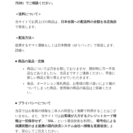
7539
）でご相談ください。
＜送料について＞
当サイトでお買上げの商品は、
日本全国への配送料の全額を当店負担
で発送します。
＜配送方法＞
提携するヤマト運輸もしくは日本郵便（ゆうパック）で発送します。
詳細＞
■ 商品の返品・交換
商品については万全を期しておりますが、開封時に万一不良
品などありましたら、当店まですぐご連絡ください。早急に
新しい商品と取り替えさせていただきます。
食品、オークション落札商品、お客様の取り扱いにより傷の
ついてしまった商品、使用後の商品の返品はご容赦くださ
い。
■ プライバシーについて
当店ではお客様の情報をご本人の同意なく無断で利用することはござ
いません。また、当サイトでは
お客様が入力するクレジットカード情
報は一切保存せず、
「
SSL
」という通信技術を利用し、
暗号化による
保護状態のまま提携の国内決済システム会社へ情報を直接送信
しま
す。安心してご注文ください。