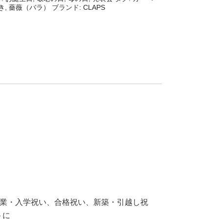
き
,
薔薇（バラ）
ブランド:
CLAPS
卒業・入学祝い、合格祝い、新築・引越し祝
トに