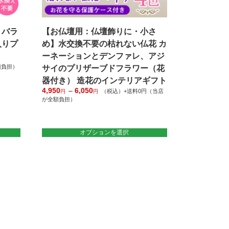
】バラ
【お仏壇用：仏壇飾りに・小さ
入りプ
め】水交換不要の枯れない仏花 カ
ーネーションとデンファレ、アジ
額負担）
サイのプリザーブドフラワー（花
器付き） 造花のインテリアギフト
4,950
–
6,050
価
（税込）+送料0円（当店
円
円
が全額負担）
格
帯:
こ
4,950
の
円
商
オプションを選択
–
6,050
品
円
に
は
複
数
の
バ
リ