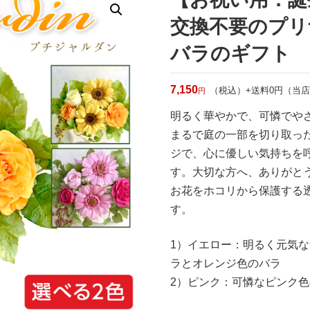
交換不要のプリ
バラのギフト
7,150
（税込）+送料0円（当
円
明るく華やかで、可憐でや
まるで庭の一部を切り取っ
ジで、心に優しい気持ちを
す。大切な方へ、ありがと
お花をホコリから保護する
す。
1）イエロー：明るく元気
ラとオレンジ色のバラ
2）ピンク：可憐なピンク