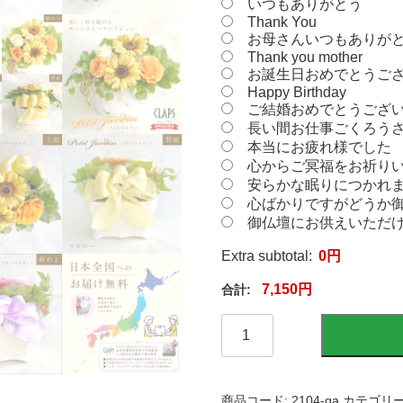
いつもありがとう
Thank You
お母さんいつもありが
Thank you mother
お誕生日おめでとうご
Happy Birthday
ご結婚おめでとうござ
長い間お仕事ごくろう
本当にお疲れ様でした
心からご冥福をお祈り
安らかな眠りにつかれ
心ばかりですがどうか
御仏壇にお供えいただ
Extra subtotal:
0
円
7,150
円
【お
祝
い
用：
誕
商品コード:
2104-ga
カテゴリー