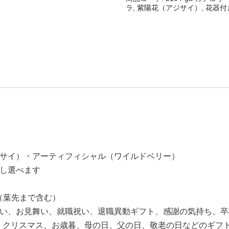
生
ラ
,
紫陽花（アジサイ）
,
花器付
日・
イ
ン
テ
リ
ア
に】
水
交
換
不
要
の
ジサイ）・アーティフィシャル（ワイルドベリー）
プ
リ
無し選べます
ザ
ー
cm（葉先まで含む）
ブ
祝い、お見舞い、就職祝い、退職異動ギフト、感謝の気持ち、
ド
フ
、クリスマス、お歳暮、母の日、父の日、敬老の日などのギフ