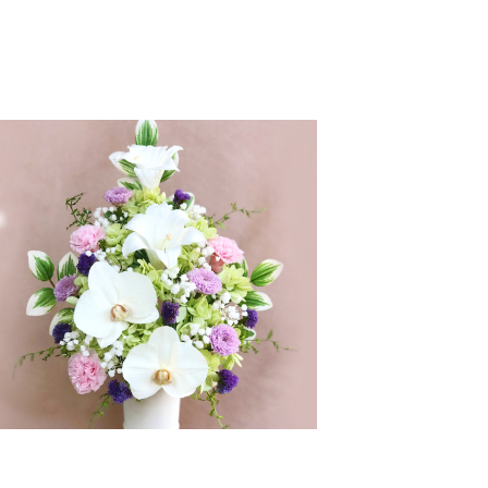
エ
ー
シ
ョ
ン
が
あ
り
ま
す。
オ
プ
シ
ョ
ン
は
商
品
ペ
ー
ジ
か