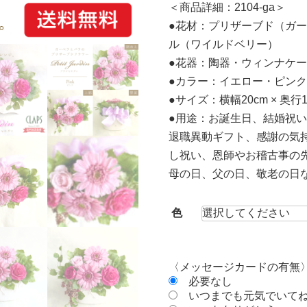
＜商品詳細：2104-ga＞
●花材：プリザーブド（ガ
ル（ワイルドベリー）
●花器：陶器・ウィンナケ
●カラー：イエロー・ピンク
●サイズ：横幅20cm × 奥行
●用途：お誕生日、結婚祝
退職異動ギフト、感謝の気
し祝い、恩師やお稽古事の
母の日、父の日、敬老の日
色
〈メッセージカードの有無
必要なし
いつまでも元気でいて