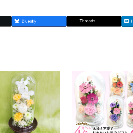
ラ
ワ
ー
Threads
ベ
Bluesky
ラ
と
バ
ラ
の
ギ
フ
ト
個