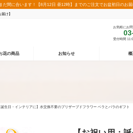
まだ間に合います！【8月12日 昼12時】までのご注文でお盆初日のお
お届け】
お気軽にお問
03
受付時間 11:00
お花の商品
お知らせ
概
：誕生日・インテリアに】水交換不要のプリザーブドフラワー ベラとバラのギフト
【お祝い用：誕