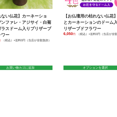
れない仏花】カーネーショ
【お仏壇用の枯れない仏花
デンファレ・アジサイ・白菊
とカーネーションのドーム
ガラスドーム入りプリザーブ
リザーブドフラワー
6,050
（税込）+送料0円（当店が全
ラワー
円
こ
（税込）+送料0円（当店が全額負担）
円
の
商
品
に
は
お買い物カゴに追加
オプションを選択
複
数
の
バ
リ
エ
ー
シ
ョ