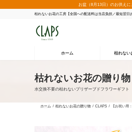
コ
ナ
お盆（8月13日）のお供えに
ン
ビ
枯れないお花の工房【全国への配送料は当店負担／最短翌日
テ
ゲ
ン
ー
ツ
シ
へ
ョ
ス
ン
キ
に
ッ
移
ホーム
枯れない
プ
動
枯れないお花の贈り物
水交換不要の枯れないプリザーブドフラワーギフト
ホーム
枯れないお花の贈り物
CLAPS
【お祝い用