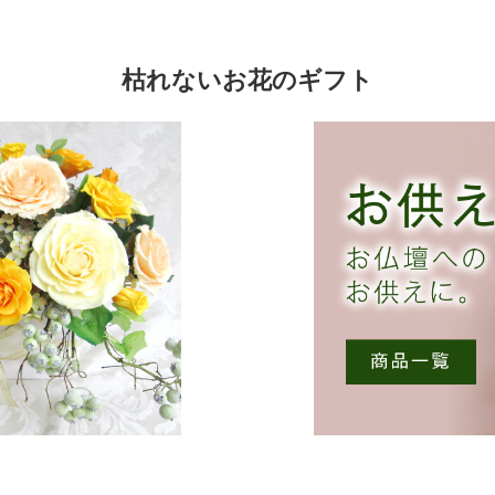
ン
が
あ
枯れないお花のギフト
り
ま
す。
オ
プ
シ
ョ
ン
は
商
品
ペ
ー
ジ
か
ら
選
択