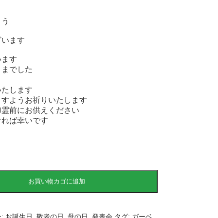
とう
ざいます
います
さまでした
いたします
ますようお祈りいたします
御霊前にお供えください
ければ幸いです
お買い物カゴに追加
:
お誕生日
,
敬老の日
,
母の日
,
発表会
タグ:
ガーベ