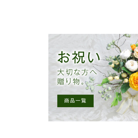
リ
エ
ー
シ
ョ
ン
が
あ
り
ま
す。
オ
プ
シ
ョ
ン
は
商
品
ペ
ー
ジ