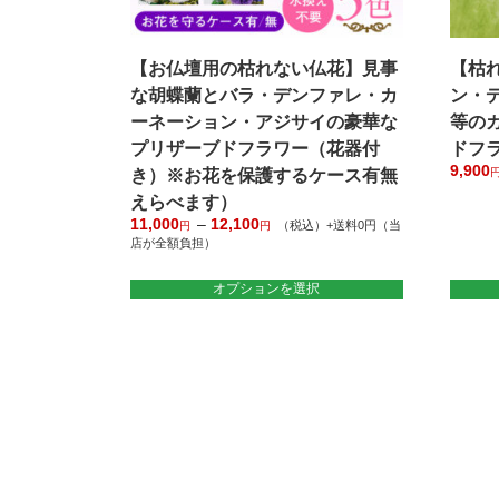
【お仏壇用の枯れない仏花】見事
【枯
な胡蝶蘭とバラ・デンファレ・カ
ン・
ーネーション・アジサイの豪華な
等の
プリザーブドフラワー（花器付
ドフ
9,900
き）※お花を保護するケース有無
えらべます）
11,000
–
12,100
価
（税込）+送料0円（当
円
円
店が全額負担）
格
帯:
こ
11,000
オプションを選択
の
円
商
–
12,100
品
円
に
は
複
数
の
バ