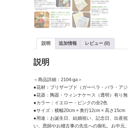
説明
追加情報
レビュー (0)
説明
＜商品詳細：2104-ga＞
●花材：プリザーブド（ガーベラ・バラ・ア
●花器：陶器・ウィンナケース（透明）有り
●カラー：イエロー・ピンクの全2色
●サイズ：横幅20cm × 奥行12cm × 高さ15
●用途：お誕生日、結婚祝い、記念日、出産
い、恩師やお稽古事の先生への御礼、お中元