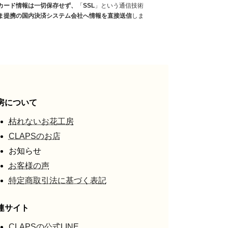
カード情報は一切保存せず、
「
SSL
」という通信技術
ま提携の国内決済システム会社へ情報を直接送信
しま
房について
枯れないお花工房
CLAPSのお店
お知らせ
お客様の声
特定商取引法に基づく表記
連サイト
CLAPSの公式LINE