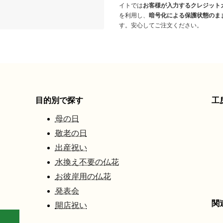
イトでは
お客様が入力するクレジット
を利用し、
暗号化による保護状態のま
す。安心してご注文ください。
目的別で探す
工
母の日
敬老の日
出産祝い
水換え不要の仏花
お彼岸用の仏花
発表会
関
開店祝い