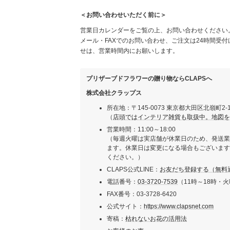
＜お問い合わせいただく前に＞
営業日カレンダーをご覧の上、お問い合わせください
メール・FAXでのお問い合わせ、ご注文は24時間受
せは、営業時間内にお願いします。
プリザーブドフラワーの贈り物ならCLAPSへ
株式会社クラップス
所在地：〒145-0073 東京都大田区北嶺町2-
（
店頭ではインテリア雑貨も取扱中。地図を見
営業時間：11:00～18:00
（毎週火曜は実店舗が休業日のため、発送業
ます。休業日は変更になる場合もございます
ください。）
CLAPS公式LINE：
お友だち登録する（無料
電話番号：
03-3720-7539
（11時～18時・
FAX番号：03-3728-6420
公式サイト：
https://www.clapsnet.com
寄稿：
枯れないお花の活用法