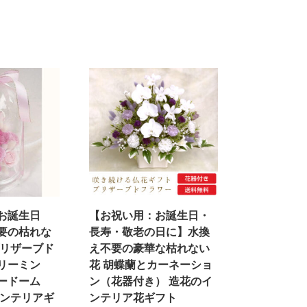
お誕生日
【お祝い用：お誕生日・
要の枯れな
長寿・敬老の日に】水換
プリザーブド
え不要の豪華な枯れない
リーミン
花 胡蝶蘭とカーネーショ
ードーム
ン（花器付き） 造花のイ
インテリアギ
ンテリア花ギフト