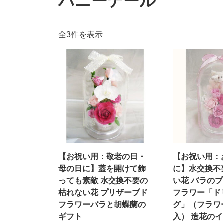
ハニーテール
人
全3件を表示
気
順
【お祝い用：敬老の日・
【お祝い用：
母の日に】蓋を開けて飾
に】水交換不
っても素敵 水交換不要の
い花 バラの
枯れない花 プリザーブド
フラワー「ド
フラワーバラと胡蝶蘭の
グ」（フラワ
ギフト
入） 造花の