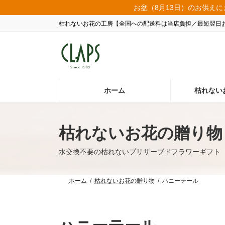
コ
ナ
お盆（8月13日）のお供えに
ン
ビ
枯れないお花の工房【全国への配送料は当店負担／最短翌日
テ
ゲ
ン
ー
ツ
シ
へ
ョ
ス
ン
キ
に
ッ
移
ホーム
枯れない
プ
動
枯れないお花の贈り物
水交換不要の枯れないプリザーブドフラワーギフト
ホーム
枯れないお花の贈り物
ハニーテール