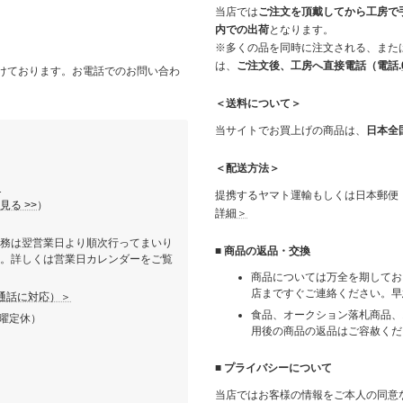
当店では
ご注文を頂戴してから工房で
内での出荷
となります。
※多くの品を同時に注文される、また
。
は、
ご注文後、工房へ直接電話（電話.
付けております。お電話でのお問い合わ
＜送料について＞
当サイトでお買上げの商品は、
日本全
＜配送方法＞
1
提携するヤマト運輸もしくは日本郵便
る >>
）
詳細＞
務は翌営業日より順次行ってまいり
■ 商品の返品・交換
。詳しくは営業日カレンダーをご覧
商品については万全を期してお
店まですぐご連絡ください。早
通話に対応）＞
食品、オークション落札商品、
火曜定休）
用後の商品の返品はご容赦くだ
■ プライバシーについて
当店ではお客様の情報をご本人の同意