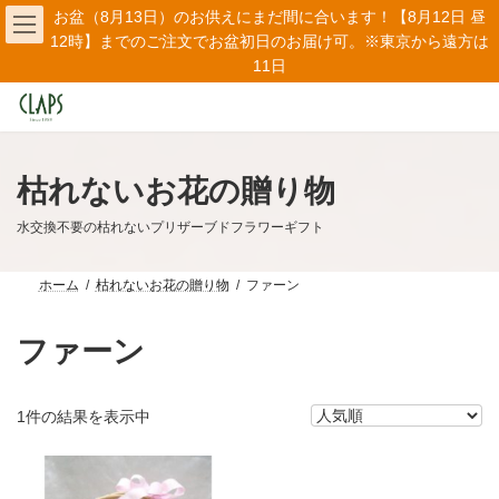
コ
ナ
お盆（8月13日）のお供えにまだ間に合います！【8月12日 昼
ン
ビ
12時】までのご注文でお盆初日のお届け可。※東京から遠方は
テ
ゲ
11日
ン
ー
ツ
シ
へ
ョ
ス
ン
キ
に
ッ
移
枯れないお花の贈り物
プ
動
水交換不要の枯れないプリザーブドフラワーギフト
ホーム
枯れないお花の贈り物
ファーン
ファーン
1件の結果を表示中