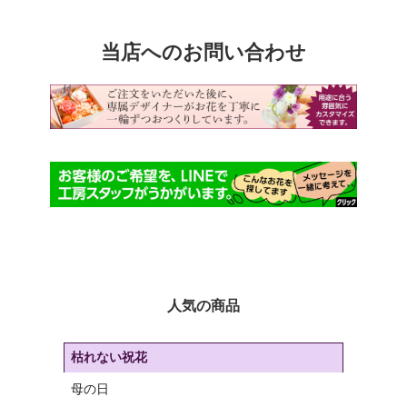
ジ
か
ら
当店へのお問い合わせ
選
択
で
き
ま
す
人気の商品
枯れない祝花
母の日