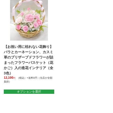
【お祝い用に枯れない花飾り】
バラとカーネーション、カスミ
草のプリザーブドフラワーが詰
まったフラワーバスケット（花
かご）入の造花インテリア（全
3色）
12,100
（税込）+送料0円（当店が全額
円
負担）
こ
の
オプションを選択
商
品
に
は