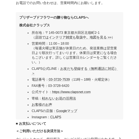
お電話でのお問い合わせは、営業時間内にお願いします。
プリザーブドフラワーの贈り物ならCLAPSへ
株式会社クラップス
所在地：〒145-0073 東京都大田区北嶺町2-1
（
店頭ではインテリア雑貨も取扱中。地図を見る >>
）
営業時間：11:00～18:00
（毎週火曜は実店舗が休業日のため、発送業務は翌営業
日より順次行ってまいります。休業日は変更になる場合
もございます。詳しくは営業日カレンダーをご覧くださ
い。）
CLAPS公式LINE：
お友だち登録する（無料通話に対応）
＞
電話番号：
03-3720-7539
（11時～18時・火曜定休）
FAX番号：03-3728-6420
公式サイト：
https://www.clapsnet.com
寄稿：
枯れないお花の活用法
お客様のお声
CLAPSの店舗：
Googleマップ
Instagram：
CLAPS
■ お支払いについて
＜ご利用いただける決済方法＞
クレジットカード、銀行振込、コンビニ払いがご利用になれます。入