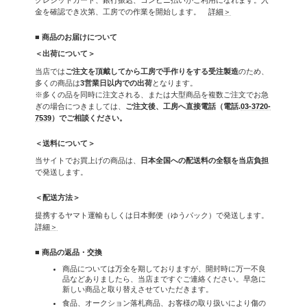
金を確認でき次第、工房での作業を開始します。
詳細＞
■ 商品のお届けについて
＜出荷について＞
当店では
ご注文を頂戴してから工房で手作りをする受注製造
のため、
多くの商品は
3営業日以内での出荷
となります。
※多くの品を同時に注文される、または大型商品を複数ご注文でお急
ぎの場合につきましては、
ご注文後、工房へ直接電話（電話.
03-3720-
7539
）でご相談ください。
＜送料について＞
当サイトでお買上げの商品は、
日本全国への配送料の全額を当店負担
で発送します。
＜配送方法＞
提携するヤマト運輸もしくは日本郵便（ゆうパック）で発送します。
詳細＞
■ 商品の返品・交換
商品については万全を期しておりますが、開封時に万一不良
品などありましたら、当店まですぐご連絡ください。早急に
新しい商品と取り替えさせていただきます。
食品、オークション落札商品、お客様の取り扱いにより傷の