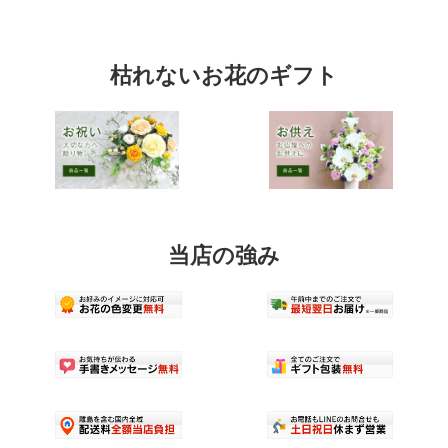
複
数
の
バ
枯れないお花のギフト
リ
エ
ー
シ
ョ
ン
が
あ
り
ま
当店の強み
す。
オ
プ
シ
ョ
ン
は
商
品
ペ
ー