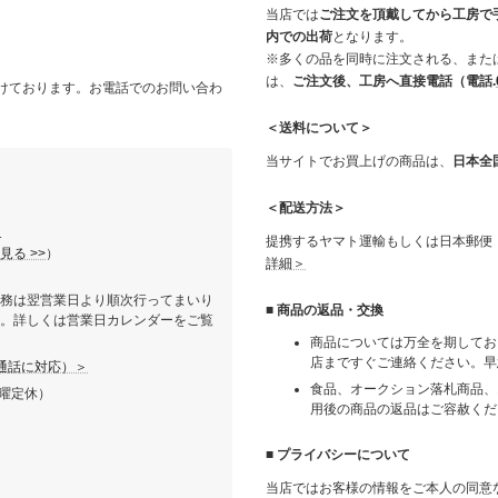
当店では
ご注文を頂戴してから工房で
内での出荷
となります。
※多くの品を同時に注文される、また
。
は、
ご注文後、工房へ直接電話（電話.
付けております。お電話でのお問い合わ
＜送料について＞
当サイトでお買上げの商品は、
日本全
＜配送方法＞
1
提携するヤマト運輸もしくは日本郵便
る >>
）
詳細＞
務は翌営業日より順次行ってまいり
■ 商品の返品・交換
。詳しくは営業日カレンダーをご覧
商品については万全を期してお
店まですぐご連絡ください。早
通話に対応）＞
食品、オークション落札商品、
火曜定休）
用後の商品の返品はご容赦くだ
■ プライバシーについて
当店ではお客様の情報をご本人の同意