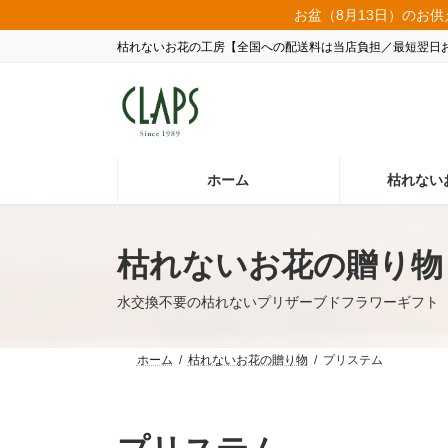
コ
ナ
お盆（8月13日）のお供
ン
ビ
枯れないお花の工房【全国への配送料は当店負担／最短翌日
テ
ゲ
ン
ー
ツ
シ
へ
ョ
ス
ン
キ
に
ッ
移
ホーム
枯れない
プ
動
枯れないお花の贈り物
水交換不要の枯れないプリザーブドフラワーギフト
ホーム
枯れないお花の贈り物
プリステム