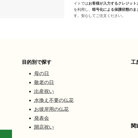
イトでは
お客様が入力するクレジット
を利用し、
暗号化による保護状態のま
す。安心してご注文ください。
目的別で探す
工
母の日
敬老の日
出産祝い
水換え不要の仏花
お彼岸用の仏花
発表会
関
開店祝い