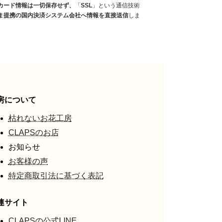
カード情報は一切保存せず、
「
SSL
」という通信技術
ま提携の国内決済システム会社へ情報を直接送信
しま
房について
枯れないお花工房
CLAPSのお店
お知らせ
お客様の声
特定商取引法に基づく表記
連サイト
CLAPSの公式LINE