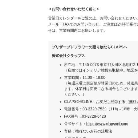
＜お問い合わせいただく前に＞
営業日カレンダーをご覧の上、お問い合わせください
メール・FAXでのお問い合わせ、ご注文は24時間受
せは、営業時間内にお願いします。
プリザーブドフラワーの贈り物ならCLAPSへ
株式会社クラップス
所在地：〒145-0073 東京都大田区北嶺町2-
（
店頭ではインテリア雑貨も取扱中。地図を見
営業時間：11:00～18:00
（毎週火曜は実店舗が休業日のため、発送業
ます。休業日は変更になる場合もございます
ください。）
CLAPS公式LINE：
お友だち登録する（無料
電話番号：
03-3720-7539
（11時～18時・
FAX番号：03-3728-6420
公式サイト：
https://www.clapsnet.com
寄稿：
枯れないお花の活用法