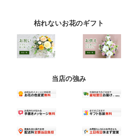
数
複
の
数
バ
の
リ
バ
枯れないお花のギフト
エ
リ
ー
エ
シ
ー
ョ
シ
ン
ョ
が
ン
あ
が
り
あ
ま
り
す。
ま
当店の強み
オ
す。
プ
オ
シ
プ
ョ
シ
ン
ョ
は
ン
商
は
品
商
ペ
品
ー
ペ
ジ
ー