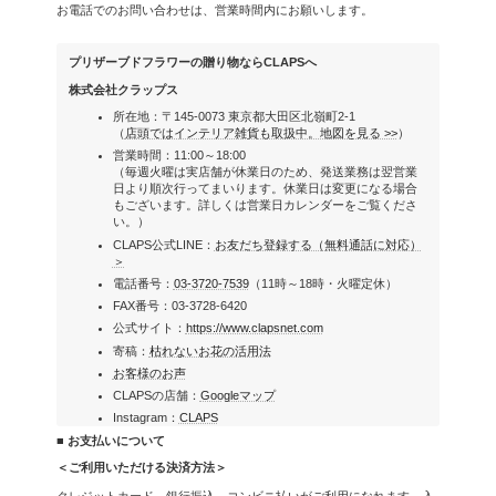
お電話でのお問い合わせは、営業時間内にお願いします。
プリザーブドフラワーの贈り物ならCLAPSへ
株式会社クラップス
所在地：〒145-0073 東京都大田区北嶺町2-1
（
店頭ではインテリア雑貨も取扱中。地図を見る >>
）
営業時間：11:00～18:00
（毎週火曜は実店舗が休業日のため、発送業務は翌営業
日より順次行ってまいります。休業日は変更になる場合
もございます。詳しくは営業日カレンダーをご覧くださ
い。）
CLAPS公式LINE：
お友だち登録する（無料通話に対応）
＞
電話番号：
03-3720-7539
（11時～18時・火曜定休）
FAX番号：03-3728-6420
公式サイト：
https://www.clapsnet.com
寄稿：
枯れないお花の活用法
お客様のお声
CLAPSの店舗：
Googleマップ
Instagram：
CLAPS
■ お支払いについて
＜ご利用いただける決済方法＞
クレジットカード、銀行振込、コンビニ払いがご利用になれます。入