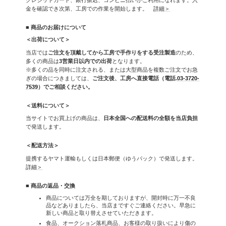
金を確認でき次第、工房での作業を開始します。
詳細＞
■ 商品のお届けについて
＜出荷について＞
当店では
ご注文を頂戴してから工房で手作りをする受注製造
のため、
多くの商品は
3営業日以内での出荷
となります。
※多くの品を同時に注文される、または大型商品を複数ご注文でお急
ぎの場合につきましては、
ご注文後、工房へ直接電話（電話.
03-3720-
7539
）でご相談ください。
＜送料について＞
当サイトでお買上げの商品は、
日本全国への配送料の全額を当店負担
で発送します。
＜配送方法＞
提携するヤマト運輸もしくは日本郵便（ゆうパック）で発送します。
詳細＞
■ 商品の返品・交換
商品については万全を期しておりますが、開封時に万一不良
品などありましたら、当店まですぐご連絡ください。早急に
新しい商品と取り替えさせていただきます。
食品、オークション落札商品、お客様の取り扱いにより傷の