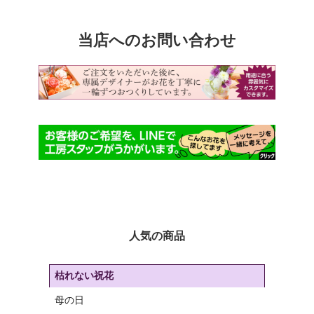
か
ジ
ら
か
選
ら
当店へのお問い合わせ
択
選
で
択
き
で
ま
き
す
ま
す
人気の商品
枯れない祝花
母の日