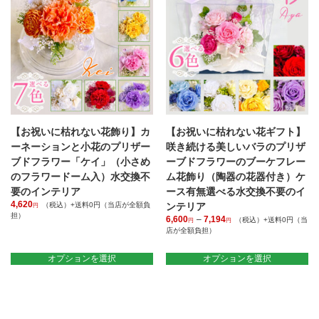
【お祝いに枯れない花飾り】カ
【お祝いに枯れない花ギフト】
ーネーションと小花のプリザー
咲き続ける美しいバラのプリザ
ブドフラワー「ケイ」（小さめ
ーブドフラワーのブーケフレー
のフラワードーム入）水交換不
ム花飾り（陶器の花器付き）ケ
要のインテリア
ース有無選べる水交換不要のイ
4,620
（税込）+送料0円（当店が全額負
ンテリア
円
担）
6,600
–
7,194
価
（税込）+送料0円（当
円
円
こ
店が全額負担）
格
の
帯:
こ
商
6,600
の
オプションを選択
オプションを選択
円
品
商
–
に
品
7,194
は
に
円
複
は