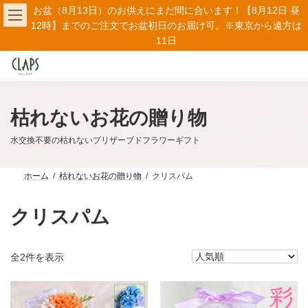
コ
ナ
お盆（8月13日）のお供えにまだ間に合います！【8月12日 昼
ン
ビ
12時】までのご注文でお盆初日のお届け可。※東京から遠方は
テ
ゲ
11日
ン
ー
ツ
シ
へ
ョ
ス
ン
キ
に
ッ
移
枯れないお花の贈り物
プ
動
水交換不要の枯れないプリザーブドフラワーギフト
ホーム
枯れないお花の贈り物
クリスパム
クリスパム
人
全2件を表示
気
順